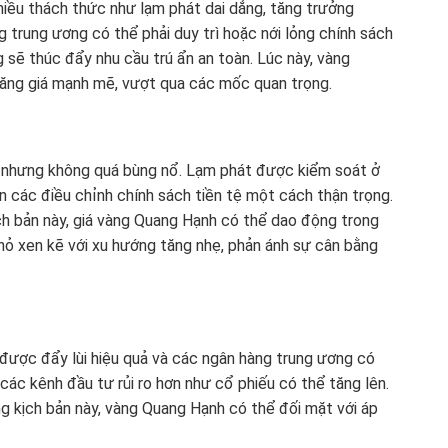
nhiều thách thức như lạm phát dai dẳng, tăng trưởng
g trung ương có thể phải duy trì hoặc nới lỏng chính sách
ng sẽ thúc đẩy nhu cầu trú ẩn an toàn. Lúc này, vàng
ăng giá mạnh mẽ, vượt qua các mốc quan trọng.
nh nhưng không quá bùng nổ. Lạm phát được kiểm soát ở
 các điều chỉnh chính sách tiền tệ một cách thận trọng.
kịch bản này, giá vàng Quang Hạnh có thể dao động trong
hỏ xen kẽ với xu hướng tăng nhẹ, phản ánh sự cân bằng
 được đẩy lùi hiệu quả và các ngân hàng trung ương có
các kênh đầu tư rủi ro hơn như cổ phiếu có thể tăng lên.
ng kịch bản này, vàng Quang Hạnh có thể đối mặt với áp