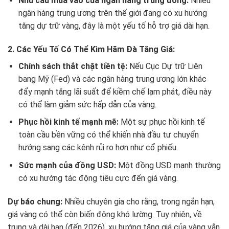
Nhu cầu mua vào của ngân hàng trung ương:
Nhiều
ngân hàng trung ương trên thế giới đang có xu hướng
tăng dự trữ vàng, đây là một yếu tố hỗ trợ giá dài hạn.
2. Các Yếu Tố Có Thể Kìm Hãm Đà Tăng Giá:
Chính sách thắt chặt tiền tệ:
Nếu Cục Dự trữ Liên
bang Mỹ (Fed) và các ngân hàng trung ương lớn khác
đẩy mạnh tăng lãi suất để kiềm chế lạm phát, điều này
có thể làm giảm sức hấp dẫn của vàng.
Phục hồi kinh tế mạnh mẽ:
Một sự phục hồi kinh tế
toàn cầu bền vững có thể khiến nhà đầu tư chuyển
hướng sang các kênh rủi ro hơn như cổ phiếu.
Sức mạnh của đồng USD:
Một đồng USD mạnh thường
có xu hướng tác động tiêu cực đến giá vàng.
Dự báo chung:
Nhiều chuyên gia cho rằng, trong ngắn hạn,
giá vàng có thể còn biến động khó lường. Tuy nhiên, về
trung và dài hạn (đến 2026), xu hướng tăng giá của vàng vẫn