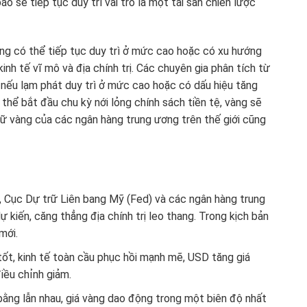
o sẽ tiếp tục duy trì vai trò là một tài sản chiến lược
g có thể tiếp tục duy trì ở mức cao hoặc có xu hướng
inh tế vĩ mô và địa chính trị. Các chuyên gia phân tích từ
, nếu lạm phát duy trì ở mức cao hoặc có dấu hiệu tăng
 thể bắt đầu chu kỳ nới lỏng chính sách tiền tệ, vàng sẽ
trữ vàng của các ngân hàng trung ương trên thế giới cũng
, Cục Dự trữ Liên bang Mỹ (Fed) và các ngân hàng trung
 kiến, căng thẳng địa chính trị leo thang. Trong kịch bản
mới.
t, kinh tế toàn cầu phục hồi mạnh mẽ, USD tăng giá
iều chỉnh giảm.
ằng lẫn nhau, giá vàng dao động trong một biên độ nhất