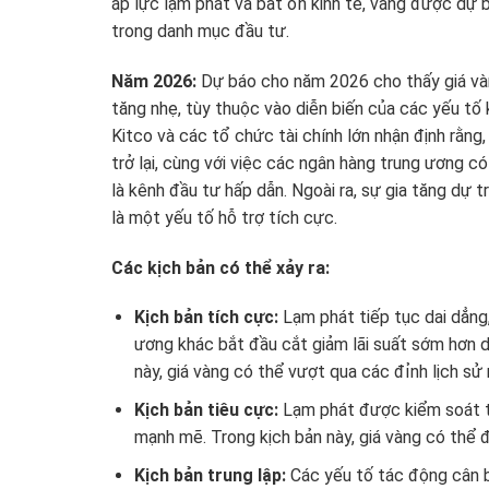
áp lực lạm phát và bất ổn kinh tế, vàng được dự bá
trong danh mục đầu tư.
Năm 2026:
Dự báo cho năm 2026 cho thấy giá vàn
tăng nhẹ, tùy thuộc vào diễn biến của các yếu tố k
Kitco và các tổ chức tài chính lớn nhận định rằng
trở lại, cùng với việc các ngân hàng trung ương có
là kênh đầu tư hấp dẫn. Ngoài ra, sự gia tăng dự 
là một yếu tố hỗ trợ tích cực.
Các kịch bản có thể xảy ra:
Kịch bản tích cực:
Lạm phát tiếp tục dai dẳng
ương khác bắt đầu cắt giảm lãi suất sớm hơn dự
này, giá vàng có thể vượt qua các đỉnh lịch sử 
Kịch bản tiêu cực:
Lạm phát được kiểm soát tố
mạnh mẽ. Trong kịch bản này, giá vàng có thể đ
Kịch bản trung lập:
Các yếu tố tác động cân b