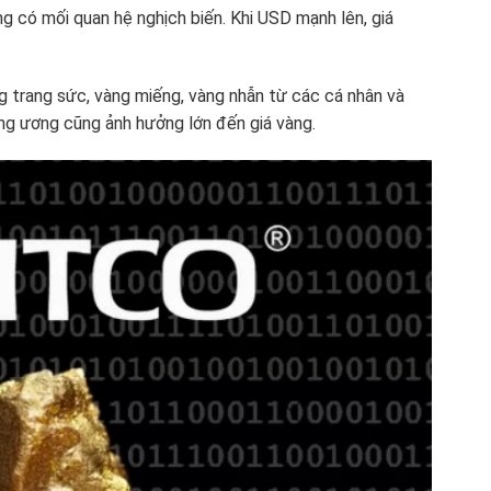
 có mối quan hệ nghịch biến. Khi USD mạnh lên, giá
 trang sức, vàng miếng, vàng nhẫn từ các cá nhân và
ng ương cũng ảnh hưởng lớn đến giá vàng.