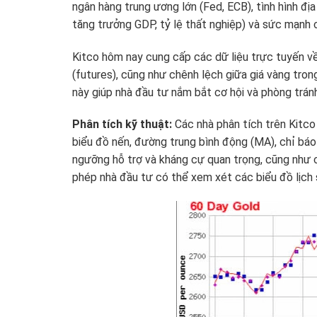
ngân hàng trung ương lớn (Fed, ECB), tình hình địa 
tăng trưởng GDP, tỷ lệ thất nghiệp) và sức mạnh
Kitco hôm nay cung cấp các dữ liệu trực tuyến về 
(futures), cũng như chênh lệch giữa giá vàng tro
này giúp nhà đầu tư nắm bắt cơ hội và phòng tránh 
Phân tích kỹ thuật:
Các nhà phân tích trên Kitco
biểu đồ nến, đường trung bình động (MA), chỉ bá
ngưỡng hỗ trợ và kháng cự quan trọng, cũng như c
phép nhà đầu tư có thể xem xét các biểu đồ lịch s