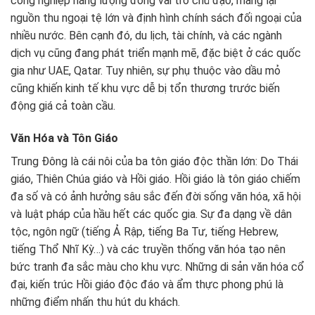
công nghiệp năng lượng đóng vai trò chủ đạo, mang lại
nguồn thu ngoại tệ lớn và định hình chính sách đối ngoại của
nhiều nước. Bên cạnh đó, du lịch, tài chính, và các ngành
dịch vụ cũng đang phát triển mạnh mẽ, đặc biệt ở các quốc
gia như UAE, Qatar. Tuy nhiên, sự phụ thuộc vào dầu mỏ
cũng khiến kinh tế khu vực dễ bị tổn thương trước biến
động giá cả toàn cầu.
Văn Hóa và Tôn Giáo
Trung Đông là cái nôi của ba tôn giáo độc thần lớn: Do Thái
giáo, Thiên Chúa giáo và Hồi giáo. Hồi giáo là tôn giáo chiếm
đa số và có ảnh hưởng sâu sắc đến đời sống văn hóa, xã hội
và luật pháp của hầu hết các quốc gia. Sự đa dạng về dân
tộc, ngôn ngữ (tiếng Ả Rập, tiếng Ba Tư, tiếng Hebrew,
tiếng Thổ Nhĩ Kỳ…) và các truyền thống văn hóa tạo nên
bức tranh đa sắc màu cho khu vực. Những di sản văn hóa cổ
đại, kiến trúc Hồi giáo độc đáo và ẩm thực phong phú là
những điểm nhấn thu hút du khách.