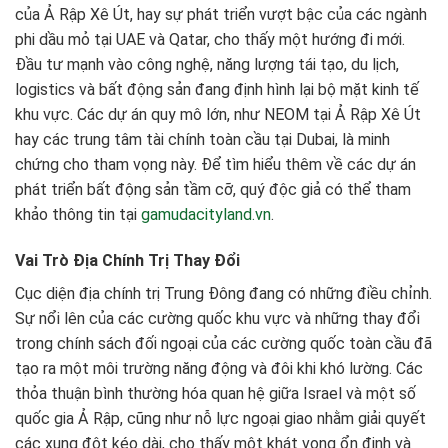
của Ả Rập Xê Út, hay sự phát triển vượt bậc của các ngành
phi dầu mỏ tại UAE và Qatar, cho thấy một hướng đi mới.
Đầu tư mạnh vào công nghệ, năng lượng tái tạo, du lịch,
logistics và bất động sản đang định hình lại bộ mặt kinh tế
khu vực. Các dự án quy mô lớn, như NEOM tại Ả Rập Xê Út
hay các trung tâm tài chính toàn cầu tại Dubai, là minh
chứng cho tham vọng này. Để tìm hiểu thêm về các dự án
phát triển bất động sản tầm cỡ, quý độc giả có thể tham
khảo thông tin tại
gamudacityland.vn
.
Vai Trò Địa Chính Trị Thay Đổi
Cục diện địa chính trị Trung Đông đang có những điều chỉnh.
Sự nổi lên của các cường quốc khu vực và những thay đổi
trong chính sách đối ngoại của các cường quốc toàn cầu đã
tạo ra một môi trường năng động và đôi khi khó lường. Các
thỏa thuận bình thường hóa quan hệ giữa Israel và một số
quốc gia Ả Rập, cũng như nỗ lực ngoại giao nhằm giải quyết
các xung đột kéo dài, cho thấy một khát vọng ổn định và