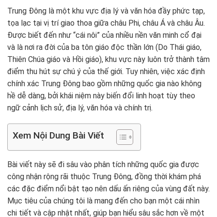
Trung Đông là một khu vực địa lý và văn hóa đầy phức tạp,
tọa lạc tại vị trí giao thoa giữa châu Phi, châu Á và châu Âu.
Được biết đến như “cái nôi” của nhiều nền văn minh cổ đại
và là nơi ra đời của ba tôn giáo độc thần lớn (Do Thái giáo,
Thiên Chúa giáo và Hồi giáo), khu vực này luôn trở thành tâm
điểm thu hút sự chú ý của thế giới. Tuy nhiên, việc xác định
chính xác Trung Đông bao gồm những quốc gia nào không
hề dễ dàng, bởi khái niệm này biến đổi linh hoạt tùy theo
ngữ cảnh lịch sử, địa lý, văn hóa và chính trị.
Xem Nội Dung Bài Viết
Bài viết này sẽ đi sâu vào phân tích những quốc gia được
công nhận rộng rãi thuộc Trung Đông, đồng thời khám phá
các đặc điểm nổi bật tạo nên dấu ấn riêng của vùng đất này.
Mục tiêu của chúng tôi là mang đến cho bạn một cái nhìn
chi tiết và cập nhật nhất, giúp bạn hiểu sâu sắc hơn về một