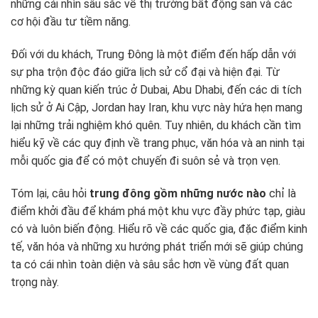
những cái nhìn sâu sắc về thị trường bất động sản và các
cơ hội đầu tư tiềm năng.
Đối với du khách, Trung Đông là một điểm đến hấp dẫn với
sự pha trộn độc đáo giữa lịch sử cổ đại và hiện đại. Từ
những kỳ quan kiến trúc ở Dubai, Abu Dhabi, đến các di tích
lịch sử ở Ai Cập, Jordan hay Iran, khu vực này hứa hẹn mang
lại những trải nghiệm khó quên. Tuy nhiên, du khách cần tìm
hiểu kỹ về các quy định về trang phục, văn hóa và an ninh tại
mỗi quốc gia để có một chuyến đi suôn sẻ và trọn vẹn.
Tóm lại, câu hỏi
trung đông gồm những nước nào
chỉ là
điểm khởi đầu để khám phá một khu vực đầy phức tạp, giàu
có và luôn biến động. Hiểu rõ về các quốc gia, đặc điểm kinh
tế, văn hóa và những xu hướng phát triển mới sẽ giúp chúng
ta có cái nhìn toàn diện và sâu sắc hơn về vùng đất quan
trọng này.