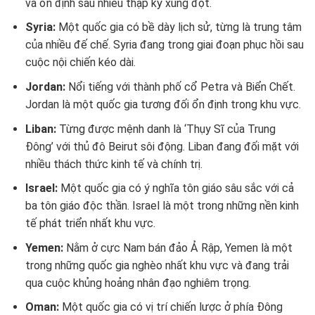
và ổn định sau nhiều thập kỷ xung đột.
Syria:
Một quốc gia có bề dày lịch sử, từng là trung tâm
của nhiều đế chế. Syria đang trong giai đoạn phục hồi sau
cuộc nội chiến kéo dài.
Jordan:
Nổi tiếng với thành phố cổ Petra và Biển Chết.
Jordan là một quốc gia tương đối ổn định trong khu vực.
Liban:
Từng được mệnh danh là ‘Thụy Sĩ của Trung
Đông’ với thủ đô Beirut sôi động. Liban đang đối mặt với
nhiều thách thức kinh tế và chính trị.
Israel:
Một quốc gia có ý nghĩa tôn giáo sâu sắc với cả
ba tôn giáo độc thần. Israel là một trong những nền kinh
tế phát triển nhất khu vực.
Yemen:
Nằm ở cực Nam bán đảo Ả Rập, Yemen là một
trong những quốc gia nghèo nhất khu vực và đang trải
qua cuộc khủng hoảng nhân đạo nghiêm trọng.
Oman:
Một quốc gia có vị trí chiến lược ở phía Đông