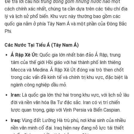
Để trả lời câu hỏi
trung đông gồm những nước nào
một
cách chính xác nhất, chúng ta cần dựa trên các tiêu chí địa
lý và lịch sử phổ biến. Khu vực này thường bao gồm các
quốc gia nằm ở phía Tây Nam Á và một phần của Đông Bắc
Phi.
Các Nước Tại Tiểu Á (Tây Nam Á)
Ả Rập Xê Út:
Quốc gia lớn nhất bán đảo Ả Rập, trung
tâm của thế giới Hồi giáo với hai thành phố linh thiêng
Mecca và Medina. Ả Rập Xê Út đóng vai trò then chốt
trong các vấn đề kinh tế và chính trị khu vực, đặc biệt là
ngành công nghiệp dầu mỏ.
Iran:
Là quốc gia lớn thứ hai trong khu vực, với lịch sử lâu
đời và nền văn hóa Ba Tư đặc sắc. Iran có vị trí chiến
lược quan trọng, giáp với Vịnh Persia và Biển Caspian.
Iraq:
Vùng đất Lưỡng Hà trù phú, nơi khai sinh của nhiều
nền văn minh cổ đại. Iraq hiện nay đang nỗ lực tái thiết