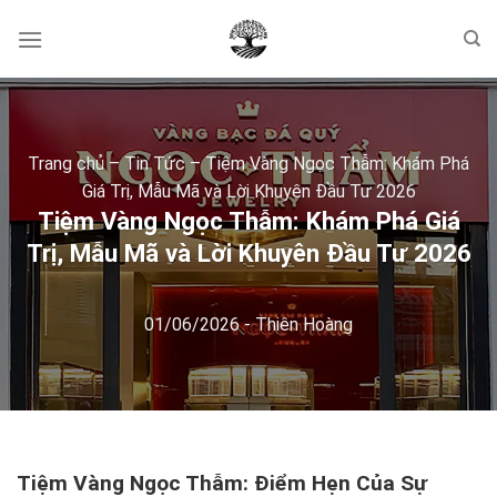
Skip
to
content
Trang chủ
–
Tin Tức
–
Tiệm Vàng Ngọc Thẫm: Khám Phá
Giá Trị, Mẫu Mã và Lời Khuyên Đầu Tư 2026
Tiệm Vàng Ngọc Thẫm: Khám Phá Giá
Trị, Mẫu Mã và Lời Khuyên Đầu Tư 2026
01/06/2026
-
Thiên Hoàng
Tiệm Vàng Ngọc Thẫm: Điểm Hẹn Của Sự