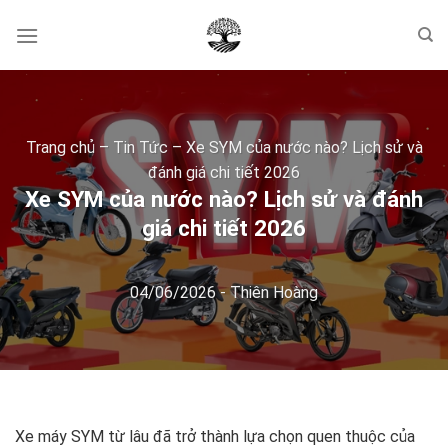
Skip
to
content
Trang chủ
–
Tin Tức
–
Xe SYM của nước nào? Lịch sử và
đánh giá chi tiết 2026
Xe SYM của nước nào? Lịch sử và đánh
giá chi tiết 2026
04/06/2026
-
Thiên Hoàng
Xe máy SYM từ lâu đã trở thành lựa chọn quen thuộc của