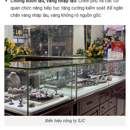
Chống buôn lậu, vàng nhập lậu:
Chính phủ và các cơ
quan chức năng tiếp tục tăng cường kiểm soát để ngăn
chặn vàng nhập lậu, vàng không rõ nguồn gốc.
Biển hiệu công ty SJC