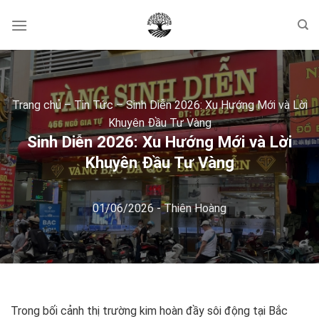
Skip
to
content
Trang chủ
–
Tin Tức
–
Sinh Diễn 2026: Xu Hướng Mới và Lời
Khuyên Đầu Tư Vàng
Sinh Diễn 2026: Xu Hướng Mới và Lời
Khuyên Đầu Tư Vàng
01/06/2026
-
Thiên Hoàng
Trong bối cảnh thị trường kim hoàn đầy sôi động tại Bắc