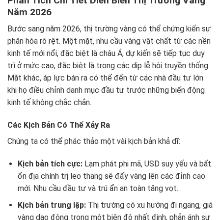
Phân Tích Chi Tiết Diễn Biến Thị Trường Vàng
Năm 2026
Bước sang năm 2026, thị trường vàng có thể chứng kiến sự
phân hóa rõ rệt. Một mặt, nhu cầu vàng vật chất từ các nền
kinh tế mới nổi, đặc biệt là châu Á, dự kiến sẽ tiếp tục duy
trì ở mức cao, đặc biệt là trong các dịp lễ hội truyền thống.
Mặt khác, áp lực bán ra có thể đến từ các nhà đầu tư lớn
khi họ điều chỉnh danh mục đầu tư trước những biến động
kinh tế không chắc chắn.
Các Kịch Bản Có Thể Xảy Ra
Chúng ta có thể phác thảo một vài kịch bản khả dĩ:
Kịch bản tích cực:
Lạm phát phi mã, USD suy yếu và bất
ổn địa chính trị leo thang sẽ đẩy vàng lên các đỉnh cao
mới. Nhu cầu đầu tư và trú ẩn an toàn tăng vọt.
Kịch bản trung lập:
Thị trường có xu hướng đi ngang, giá
vàng dao động trong một biên độ nhất định, phản ánh sự