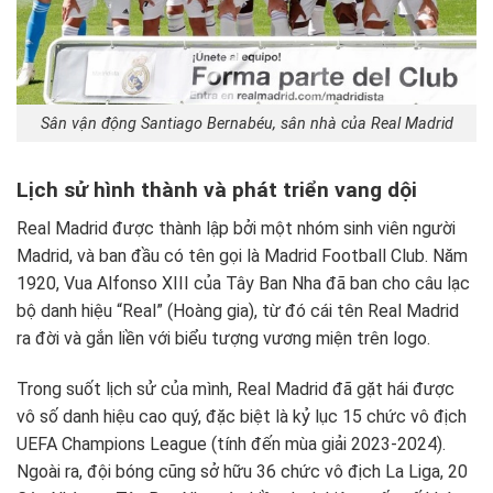
Sân vận động Santiago Bernabéu, sân nhà của Real Madrid
Lịch sử hình thành và phát triển vang dội
Real Madrid được thành lập bởi một nhóm sinh viên người
Madrid, và ban đầu có tên gọi là Madrid Football Club. Năm
1920, Vua Alfonso XIII của Tây Ban Nha đã ban cho câu lạc
bộ danh hiệu “Real” (Hoàng gia), từ đó cái tên Real Madrid
ra đời và gắn liền với biểu tượng vương miện trên logo.
Trong suốt lịch sử của mình, Real Madrid đã gặt hái được
vô số danh hiệu cao quý, đặc biệt là kỷ lục 15 chức vô địch
UEFA Champions League (tính đến mùa giải 2023-2024).
Ngoài ra, đội bóng cũng sở hữu 36 chức vô địch La Liga, 20