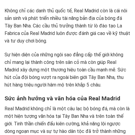
Không chỉ các danh thủ quốc tế, Real Madrid còn là cái nôi
sản sinh và phát triển nhiều tài năng bản địa của bóng đá
Tây Ban Nha. Các cầu thủ trưởng thành từ lò đào tạo La
Fabrica của Real Madrid luôn được đánh giá cao về kỹ thuật
và tư duy chơi bóng.
Sự hiện diện của những ngôi sao đẳng cấp thế giới không
chỉ mang lại thành công trên sân cỏ mà còn giúp Real
Madrid xây dựng một thương hiệu toàn cầu mạnh mẽ. Sức
hút của đội bóng vượt ra ngoài biên giới Tây Ban Nha, thu
hút hàng triệu người hâm mộ trên khắp 5 châu.
Sức ảnh hưởng và văn hóa của Real Madrid
Real Madrid không chỉ là một câu lạc bộ bóng đá, mà còn là
một hiện tượng văn hóa tại Tây Ban Nha và trên toàn thế
giới. Tinh thần chiến đấu kiên cường, khả năng lội ngược
dòng ngoạn mục và sự tự hào dân tộc đã trở thành những