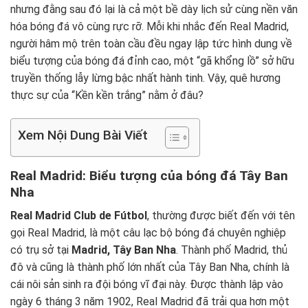
nhưng đằng sau đó lại là cả một bề dày lịch sử cùng nền văn
hóa bóng đá vô cùng rực rỡ. Mỗi khi nhắc đến Real Madrid,
người hâm mộ trên toàn cầu đều ngay lập tức hình dung về
biểu tượng của bóng đá đỉnh cao, một “gã khổng lồ” sở hữu
truyền thống lẫy lừng bậc nhất hành tinh. Vậy, quê hương
thực sự của “Kền kền trắng” nằm ở đâu?
Xem Nội Dung Bài Viết
Real Madrid: Biểu tượng của bóng đá Tây Ban
Nha
Real Madrid Club de Fútbol
, thường được biết đến với tên
gọi Real Madrid, là một câu lạc bộ bóng đá chuyên nghiệp
có trụ sở tại
Madrid, Tây Ban Nha
. Thành phố Madrid, thủ
đô và cũng là thành phố lớn nhất của Tây Ban Nha, chính là
cái nôi sản sinh ra đội bóng vĩ đại này. Được thành lập vào
ngày 6 tháng 3 năm 1902, Real Madrid đã trải qua hơn một