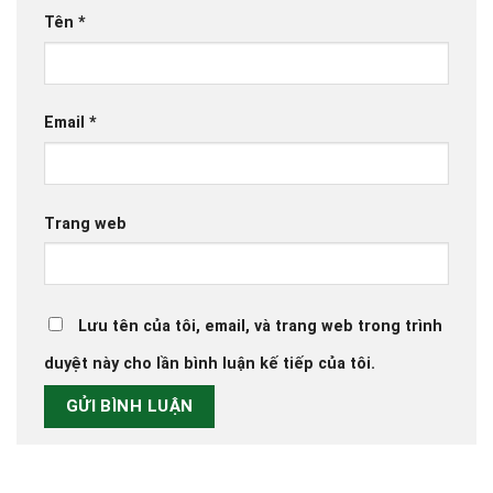
Tên
*
Email
*
Trang web
Lưu tên của tôi, email, và trang web trong trình
duyệt này cho lần bình luận kế tiếp của tôi.