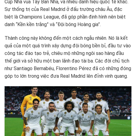
Cúp Nhà vua Tây Ban Nha, và nhiều danh hiệu quốc tế khác.
Sự thống trị của Real Madrid ở đấu trường châu Âu, đặc
biệt là Champions League, đã góp phần định hình nên biệt
danh “Kền kền trắng” và “Đội bóng Hoàng gia”.
Thành công này không đến một cách ngẫu nhiên. Nó là kết
quả của một quá trình xây dựng đội bóng bền bỉ, đầu tư vào
công tác đào tạo trẻ, chiêu mộ những ngôi sao hàng đầu
thế giới và sở hữu một ban lãnh đạo tài ba. Các đời chủ tịch
như Santiago Bernabéu, Florentino Pérez đã có những đóng
góp to lớn trong việc đưa Real Madrid lên đỉnh vinh quang.