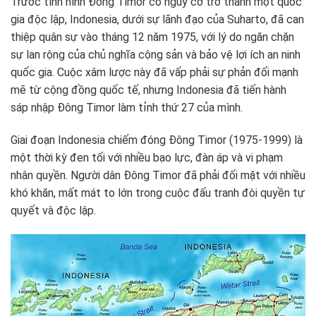
Trước tình hình Đông Timor có nguy cơ trở thành một quốc
gia độc lập, Indonesia, dưới sự lãnh đạo của Suharto, đã can
thiệp quân sự vào tháng 12 năm 1975, với lý do ngăn chặn
sự lan rộng của chủ nghĩa cộng sản và bảo vệ lợi ích an ninh
quốc gia. Cuộc xâm lược này đã vấp phải sự phản đối mạnh
mẽ từ cộng đồng quốc tế, nhưng Indonesia đã tiến hành
sáp nhập Đông Timor làm tỉnh thứ 27 của mình.
Giai đoạn Indonesia chiếm đóng Đông Timor (1975-1999) là
một thời kỳ đen tối với nhiều bạo lực, đàn áp và vi phạm
nhân quyền. Người dân Đông Timor đã phải đối mặt với nhiều
khó khăn, mất mát to lớn trong cuộc đấu tranh đòi quyền tự
quyết và độc lập.