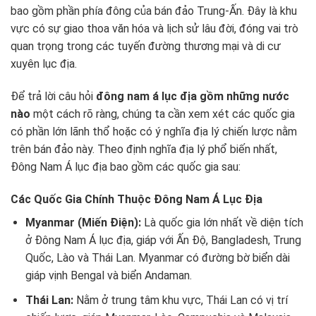
bao gồm phần phía đông của bán đảo Trung-Ấn. Đây là khu
vực có sự giao thoa văn hóa và lịch sử lâu đời, đóng vai trò
quan trọng trong các tuyến đường thương mại và di cư
xuyên lục địa.
Để trả lời câu hỏi
đông nam á lục địa gồm những nước
nào
một cách rõ ràng, chúng ta cần xem xét các quốc gia
có phần lớn lãnh thổ hoặc có ý nghĩa địa lý chiến lược nằm
trên bán đảo này. Theo định nghĩa địa lý phổ biến nhất,
Đông Nam Á lục địa bao gồm các quốc gia sau:
Các Quốc Gia Chính Thuộc Đông Nam Á Lục Địa
Myanmar (Miến Điện):
Là quốc gia lớn nhất về diện tích
ở Đông Nam Á lục địa, giáp với Ấn Độ, Bangladesh, Trung
Quốc, Lào và Thái Lan. Myanmar có đường bờ biển dài
giáp vịnh Bengal và biển Andaman.
Thái Lan:
Nằm ở trung tâm khu vực, Thái Lan có vị trí