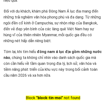
hiệu quả.
Đối với du khách, khám phá Đông Nam Á lục địa mang đến
những trải nghiệm văn hóa phong phú và đa dạng. Từ những
ngôi đền cổ kính ở Campuchia, sự nhộn nhịp của Bangkok,
đến vẻ đẹp yên bình của các làng quê Việt Nam hay sự
hùng vĩ của thiên nhiên Myanmar, mỗi quốc gia đều có
những nét hấp dẫn riêng biệt.
Tóm lại, khi tìm hiểu
đông nam á lục địa gồm những nước
nào
, chúng ta không chỉ nhìn vào danh sách quốc gia mà
còn cần hiểu về tầm quan trọng địa lý, lịch sử, văn hóa và
tiềm năng phát triển của khu vực này trong bối cảnh toàn
cầu năm 2026 và xa hơn nữa.
Block
"block-tin-moi"
not found