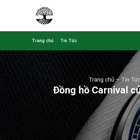
Skip
to
content
Trang chủ
Tin Tức
Trang chủ
–
Tin Tứ
Đồng hồ Carnival c