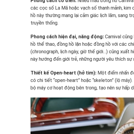
Phong cách cổ điển:
Nhiều mẫu đồng hồ Carnival 
các cọc số La Mã hoặc vạch số thanh mảnh, kim c
hồ này thường mang lại cảm giác lịch lãm, sang t
truyền thống.
Phong cách hiện đại, năng động:
Carnival cũng
hồ thể thao, đồng hồ lặn hoặc đồng hồ với các ch
(chronograph, lịch ngày, giờ thế giới…) cũng xuất
này hướng đến giới trẻ, những người yêu thích sự 
Thiết kế Open-heart (hở tim):
Một điểm nhấn độc
có chi tiết “open-heart” hoặc “skeleton” (lộ máy
bộ máy cơ hoạt động bên trong, tạo nên sự hấp d