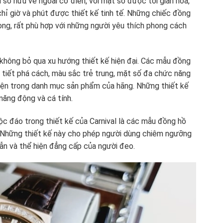
sở hữu vẻ ngoài cổ điển, với mặt số được tối giản hóa,
hỉ giờ và phút được thiết kế tinh tế. Những chiếc đồng
rọng, rất phù hợp với những người yêu thích phong cách
 không bỏ qua xu hướng thiết kế hiện đại. Các mẫu đồng
i tiết phá cách, màu sắc trẻ trung, mặt số đa chức năng
 hiện trong danh mục sản phẩm của hãng. Những thiết kế
năng động và cá tính.
 đáo trong thiết kế của Carnival là các mẫu đồng hồ
). Những thiết kế này cho phép người dùng chiêm ngưỡng
ẫn và thể hiện đẳng cấp của người đeo.