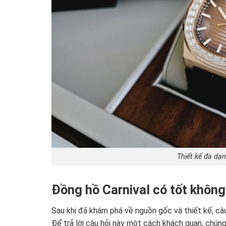
Thiết kế đa dạ
Đồng hồ Carnival có tốt khôn
Sau khi đã khám phá về nguồn gốc và thiết kế, câu 
Để trả lời câu hỏi này một cách khách quan, chú