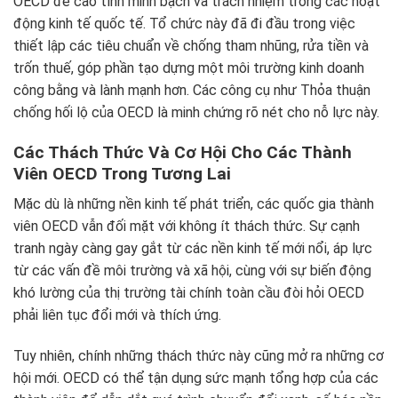
OECD đề cao tính minh bạch và trách nhiệm trong các hoạt
động kinh tế quốc tế. Tổ chức này đã đi đầu trong việc
thiết lập các tiêu chuẩn về chống tham nhũng, rửa tiền và
trốn thuế, góp phần tạo dựng một môi trường kinh doanh
công bằng và lành mạnh hơn. Các công cụ như Thỏa thuận
chống hối lộ của OECD là minh chứng rõ nét cho nỗ lực này.
Các Thách Thức Và Cơ Hội Cho Các Thành
Viên OECD Trong Tương Lai
Mặc dù là những nền kinh tế phát triển, các quốc gia thành
viên OECD vẫn đối mặt với không ít thách thức. Sự cạnh
tranh ngày càng gay gắt từ các nền kinh tế mới nổi, áp lực
từ các vấn đề môi trường và xã hội, cùng với sự biến động
khó lường của thị trường tài chính toàn cầu đòi hỏi OECD
phải liên tục đổi mới và thích ứng.
Tuy nhiên, chính những thách thức này cũng mở ra những cơ
hội mới. OECD có thể tận dụng sức mạnh tổng hợp của các