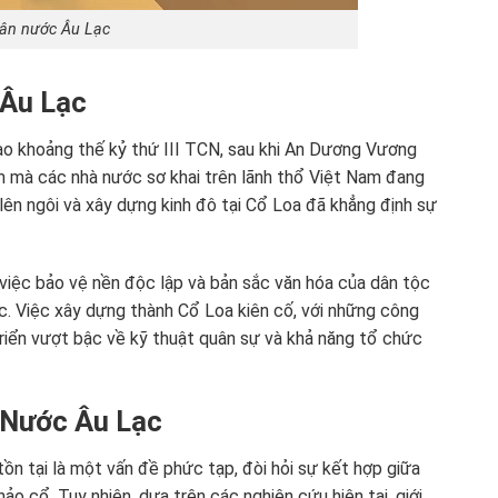
ân nước Âu Lạc
 Âu Lạc
o khoảng thế kỷ thứ III TCN, sau khi An Dương Vương
iểm mà các nhà nước sơ khai trên lãnh thổ Việt Nam đang
ên ngôi và xây dựng kinh đô tại Cổ Loa đã khẳng định sự
 việc bảo vệ nền độc lập và bản sắc văn hóa của dân tộc
. Việc xây dựng thành Cổ Loa kiên cố, với những công
triển vượt bậc về kỹ thuật quân sự và khả năng tổ chức
 Nước Âu Lạc
ồn tại là một vấn đề phức tạp, đòi hỏi sự kết hợp giữa
o cổ. Tuy nhiên, dựa trên các nghiên cứu hiện tại, giới