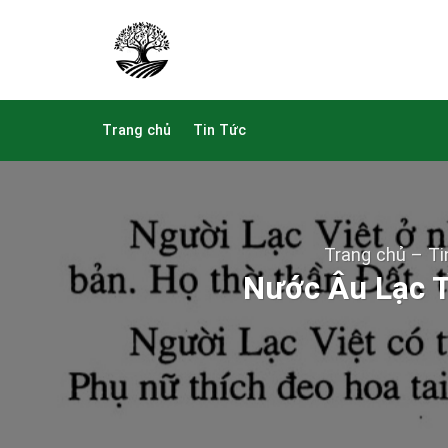
Skip
to
content
Trang chủ
Tin Tức
Trang chủ
–
Ti
Nước Âu Lạc T