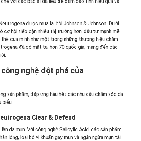
chẽ với các bác sĩ da liễu để đảm bảo tính hiệu quả và
Neutrogena được mua lại bởi Johnson & Johnson. Dưới
 cơ hội tiếp cận nhiều thị trường hơn, đầu tư mạnh mẽ
 vị thế của mình như một trong những thương hiệu chăm
utrogena đã có mặt tại hơn 70 quốc gia, mang đến các
ời.
 công nghệ đột phá của
dòng sản phẩm, đáp ứng hầu hết các nhu cầu chăm sóc da
 biểu:
Neutrogena Clear & Defend
làn da mụn. Với công nghệ Salicylic Acid, các sản phẩm
hân lông, loại bỏ vi khuẩn gây mụn và ngăn ngừa mụn tái