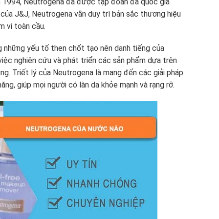
năm 1994, Neutrogena đã được tập đoàn đa quốc gia
của J&J, Neutrogena vẫn duy trì bản sắc thương hiệu
m vi toàn cầu.
ng những yếu tố then chốt tạo nên danh tiếng của
việc nghiên cứu và phát triển các sản phẩm dựa trên
ụng. Triết lý của Neutrogena là mang đến các giải pháp
hăng, giúp mọi người có làn da khỏe mạnh và rạng rỡ.