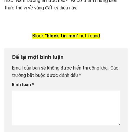
mắc “Nam Dương là nước nào?” và có thêm những kiến
thức thú vị về vùng đất kỳ diệu này.
Block
"block-tin-moi"
not found
Để lại một bình luận
Email của bạn sẽ không được hiển thị công khai.
Các
trường bắt buộc được đánh dấu
*
Bình luận
*