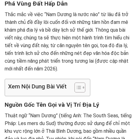
Phá Vùng Đất Hấp Dẫn
Thắc mắc về việc “Nam Dương là nước nào” từ lâu đã trở
thành chủ đề đầy lôi cuốn đối với những tâm hồn đam mê
khám phá địa lý và bề dày lịch sử thế giới. Thông qua bài
viết này, chúng ta sẽ thực hiện một hành trình tìm hiểu chi
tiết về vùng đất này, từ căn nguyên tên gọi, tọa độ địa lý,
tiến trình lịch sử cho đến những nét đẹp văn hóa độc bản
cùng tiềm năng phát triển trong tương lai (được cập nhật
mới nhất đến năm 2026).
Xem Nội Dung Bài Viết
Nguồn Gốc Tên Gọi và Vị Trí Địa Lý
Thuật ngữ “Nam Dương” (tiếng Anh: The South Seas, tiếng
Pháp: Les mers du Sud) thường được sử dụng để chỉ một
khu vực rộng lớn ở Thái Bình Dương, bao gồm nhiều quần
đảo và lục địa nhỏ. Tuy nhiên, khi nói đến “Nam Dương là