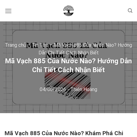
Skip
to
content
Trang chủ
–
Tin Tức
–
Mã Vạch 885 Của Nước Nào? Hướng
Dẫn Chi Tiết Cách Nhận Biết
Mã Vạch 885 Của Nước Nào? Hướng Dẫn
Chi Tiết Cách Nhận Biết
04/06/2026
-
Thiên Hoàng
Mã Vạch 885 Của Nước Nào? Khám Phá Chi