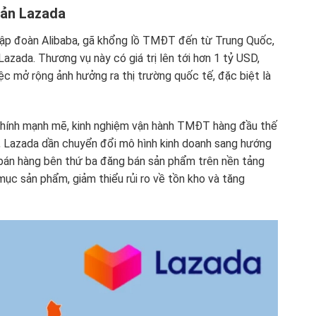
uản Lazada
ập đoàn Alibaba, gã khổng lồ TMĐT đến từ Trung Quốc,
azada. Thương vụ này có giá trị lên tới hơn 1 tỷ USD,
ệc mở rộng ảnh hưởng ra thị trường quốc tế, đặc biệt là
i chính mạnh mẽ, kinh nghiệm vận hành TMĐT hàng đầu thế
ó, Lazada dần chuyển đổi mô hình kinh doanh sang hướng
bán hàng bên thứ ba đăng bán sản phẩm trên nền tảng
ục sản phẩm, giảm thiểu rủi ro về tồn kho và tăng