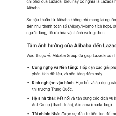
chi phối của Lazada. Điều này có nghĩa là Lazada 
Alibaba.
Sự hậu thuẫn từ Alibaba không chỉ mang lại nguồ
tiến như thanh toán số (Alipay/Momo tích hợp), dữ 
người dùng, tối ưu hóa vận hành và logistics.
Tầm ảnh hưởng của Alibaba đến Laza
Việc thuộc về Alibaba Group đã giúp Lazada có nhữ
Công nghệ và Nền tảng:
Tiếp cận các giải ph
phân tích dữ liệu, và nền tảng đám mây.
Kinh nghiệm vận hành:
Học hỏi và áp dụng cá
thị trường Trung Quốc.
Hệ sinh thái:
Kết nối và tận dụng các dịch vụ kh
Ant Group (thanh toán), Alimama (marketing).
Tài chính:
Nhận được sự đầu tư liên tục để mở 