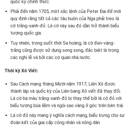
quốc kỳ chính thức.
Phải đến năm 1705, một sắc lệnh của Peter Đại đế mới
quy định rằng tất cả các tàu buôn của Nga phải treo lá
cờ trắng-xanh-đỏ. Lá cờ này sau đó dần trở thành biểu
tượng quốc gia.
Tuy nhiên, trong suốt thời Sa hoàng, lá cờ đen-vàng-
trắng cũng được sử dụng song song, đặc biệt là trong
các nghi lễ và bởi các cơ quan nhà nước.
Thời kỳ Xô Viết:
Sau Cách mạng tháng Mười năm 1917, Liên Xô được
thành lập và quốc kỳ của Liên bang Xô viết đã thay đổi.
Lá cờ ba màu trắng-xanh-đỏ bị thay thế bởi lá cờ đỏ với
biểu tượng búa liềm và ngôi sao vàng ở góc trên bên trái.
Lá cờ đỏ này mang ý nghĩa cách mạng, biểu trưng cho sự
đoàn kết của giai cấp công nhân và nông dân.