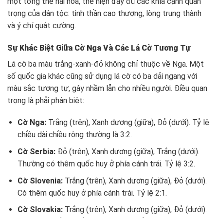
một tổng thể hài hòa, thể hiện đầy đủ các khía cạnh quan
trọng của dân tộc: tinh thần cao thượng, lòng trung thành
và ý chí quật cường.
Sự Khác Biệt Giữa Cờ Nga Và Các Lá Cờ Tương Tự
Lá cờ ba màu trắng-xanh-đỏ không chỉ thuộc về Nga. Một
số quốc gia khác cũng sử dụng lá cờ có ba dải ngang với
màu sắc tương tự, gây nhầm lẫn cho nhiều người. Điều quan
trọng là phải phân biệt:
Cờ Nga:
Trắng (trên), Xanh dương (giữa), Đỏ (dưới). Tỷ lệ
chiều dài:chiều rộng thường là 3:2.
Cờ Serbia:
Đỏ (trên), Xanh dương (giữa), Trắng (dưới).
Thường có thêm quốc huy ở phía cánh trái. Tỷ lệ 3:2.
Cờ Slovenia:
Trắng (trên), Xanh dương (giữa), Đỏ (dưới).
Có thêm quốc huy ở phía cánh trái. Tỷ lệ 2:1.
Cờ Slovakia:
Trắng (trên), Xanh dương (giữa), Đỏ (dưới).