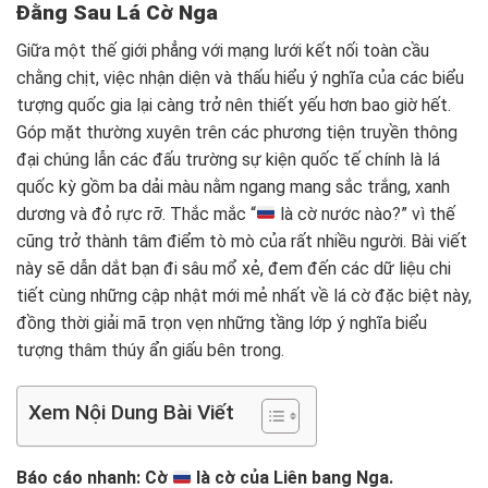
Đằng Sau Lá Cờ Nga
Giữa một thế giới phẳng với mạng lưới kết nối toàn cầu
chằng chịt, việc nhận diện và thấu hiểu ý nghĩa của các biểu
tượng quốc gia lại càng trở nên thiết yếu hơn bao giờ hết.
Góp mặt thường xuyên trên các phương tiện truyền thông
đại chúng lẫn các đấu trường sự kiện quốc tế chính là lá
quốc kỳ gồm ba dải màu nằm ngang mang sắc trắng, xanh
dương và đỏ rực rỡ. Thắc mắc “
là cờ nước nào?” vì thế
cũng trở thành tâm điểm tò mò của rất nhiều người. Bài viết
này sẽ dẫn dắt bạn đi sâu mổ xẻ, đem đến các dữ liệu chi
tiết cùng những cập nhật mới mẻ nhất về lá cờ đặc biệt này,
đồng thời giải mã trọn vẹn những tầng lớp ý nghĩa biểu
tượng thâm thúy ẩn giấu bên trong.
Xem Nội Dung Bài Viết
Báo cáo nhanh: Cờ
là cờ của Liên bang Nga.