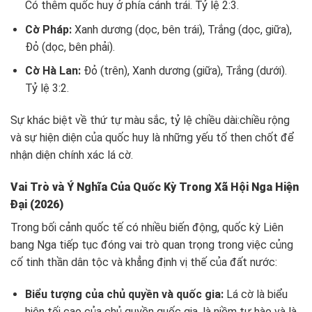
Có thêm quốc huy ở phía cánh trái. Tỷ lệ 2:3.
Cờ Pháp:
Xanh dương (dọc, bên trái), Trắng (dọc, giữa),
Đỏ (dọc, bên phải).
Cờ Hà Lan:
Đỏ (trên), Xanh dương (giữa), Trắng (dưới).
Tỷ lệ 3:2.
Sự khác biệt về thứ tự màu sắc, tỷ lệ chiều dài:chiều rộng
và sự hiện diện của quốc huy là những yếu tố then chốt để
nhận diện chính xác lá cờ.
Vai Trò và Ý Nghĩa Của Quốc Kỳ Trong Xã Hội Nga Hiện
Đại (2026)
Trong bối cảnh quốc tế có nhiều biến động, quốc kỳ Liên
bang Nga tiếp tục đóng vai trò quan trọng trong việc củng
cố tinh thần dân tộc và khẳng định vị thế của đất nước:
Biểu tượng của chủ quyền và quốc gia:
Lá cờ là biểu
hiện tối cao của chủ quyền quốc gia, là niềm tự hào và là