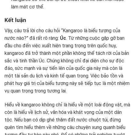
làm mát cơ thể.
Kết luận
Vậy, câu trả lời cho câu hỏi “Kangaroo là biểu tượng của
nước nào?” đã rất rõ ràng:
Úc
. Từ những cuộc gặp gỡ ban
đầu cho đến việc xuất hiện trang trọng trên quốc huy,
kangaroo đã trở thành một phần không thể tách rời của bản
sắc và tinh thần Úc. Chúng không chỉ đại diện cho sự độc
đáo, sức mạnh và sự tiến lên của quốc gia này mà còn là
một tài sản du lịch và kinh tế quan trọng. Việc bảo tồn và
phát huy giá trị của biểu tượng này sẽ tiếp tục là một nhiệm
vụ quan trọng trong tương lai.
Hiểu về kangaroo không chỉ là hiểu về một loài động vật, mà
còn là hiểu về lịch sử, văn hóa và khát vọng của một dân
tộc. Nếu bạn có dịp ghé thăm đất nước chuột túi, đừng
quên tìm hiểu thêm về những câu chuyện xung quanh biểu
tượng đầy tự hào này nhé. Để có những trải nghiệm tuyệt