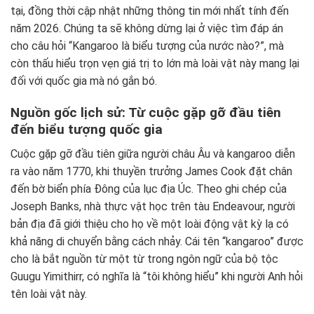
tại, đồng thời cập nhật những thông tin mới nhất tính đến
năm 2026. Chúng ta sẽ không dừng lại ở việc tìm đáp án
cho câu hỏi “Kangaroo là biểu tượng của nước nào?”, mà
còn thấu hiểu trọn vẹn giá trị to lớn mà loài vật này mang lại
đối với quốc gia mà nó gắn bó.
Nguồn gốc lịch sử: Từ cuộc gặp gỡ đầu tiên
đến biểu tượng quốc gia
Cuộc gặp gỡ đầu tiên giữa người châu Âu và kangaroo diễn
ra vào năm 1770, khi thuyền trưởng James Cook đặt chân
đến bờ biển phía Đông của lục địa Úc. Theo ghi chép của
Joseph Banks, nhà thực vật học trên tàu Endeavour, người
bản địa đã giới thiệu cho họ về một loài động vật kỳ lạ có
khả năng di chuyển bằng cách nhảy. Cái tên “kangaroo” được
cho là bắt nguồn từ một từ trong ngôn ngữ của bộ tộc
Guugu Yimithirr, có nghĩa là “tôi không hiểu” khi người Anh hỏi
tên loài vật này.