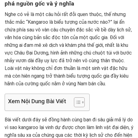
phá nguồn gốc và ý nghĩa
Nghe có vẻ là một câu hỏi rất đỗi quen thuộc, thế nhưng
thắc mắc “Kangaroo là biểu tượng của nước nào?” lại ẩn
chứa phía sau vô vàn câu chuyện đặc sắc về bề dày lịch sử,
văn hóa cùng bản sắc độc tôn của một quốc gia. Đối với
những ai đam mê xê dịch và khám phá thế giới, nhất là khu
vực Châu Đại Dương, hình ảnh những chú chuột túi với bước
nhảy vươn dài đầy uy lực đã trở nên vô cùng thân thuộc.
Loài vật này không chỉ đơn thuần là một sinh vật đặc hữu
mà còn hiên ngang trở thành biểu tượng quốc gia đầy kiêu
hãnh của cường quốc nằm ở vùng Nam bán cầu.
Xem Nội Dung Bài Viết
Bài viết dưới đây sẽ đồng hành cùng bạn đi sâu giải mã lý do
vì sao kangaroo lại vinh dự được chọn làm linh vật đại diện, ý
nghĩa sâu xa của chúng qua các thời kỳ lịch sử cho đến hiện