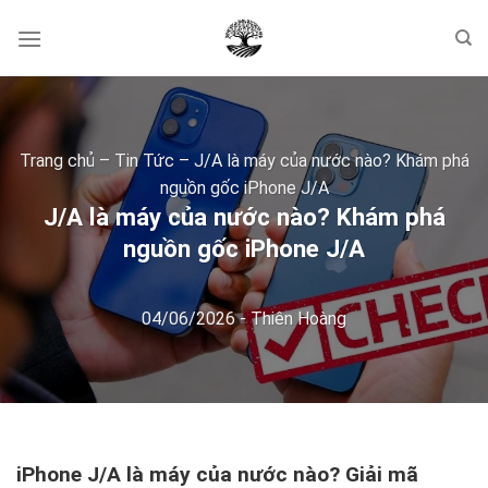
Skip
to
content
Trang chủ
–
Tin Tức
–
J/A là máy của nước nào? Khám phá
nguồn gốc iPhone J/A
J/A là máy của nước nào? Khám phá
nguồn gốc iPhone J/A
04/06/2026
-
Thiên Hoàng
iPhone J/A là máy của nước nào? Giải mã