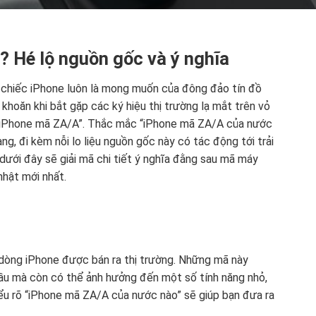
 Hé lộ nguồn gốc và ý nghĩa
 chiếc iPhone luôn là mong muốn của đông đảo tín đồ
khoăn khi bắt gặp các ký hiệu thị trường lạ mắt trên vỏ
là “iPhone mã ZA/A”. Thắc mắc “iPhone mã ZA/A của nước
àng, đi kèm nỗi lo liệu nguồn gốc này có tác động tới trải
dưới đây sẽ giải mã chi tiết ý nghĩa đằng sau mã máy
nhật mới nhất.
dòng iPhone được bán ra thị trường. Những mã này
đầu mà còn có thể ảnh hưởng đến một số tính năng nhỏ,
iểu rõ “iPhone mã ZA/A của nước nào” sẽ giúp bạn đưa ra