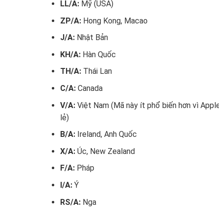
LL/A:
Mỹ (USA)
ZP/A:
Hong Kong, Macao
J/A:
Nhật Bản
KH/A:
Hàn Quốc
TH/A:
Thái Lan
C/A:
Canada
V/A:
Việt Nam (Mã này ít phổ biến hơn vì Appl
lẻ)
B/A:
Ireland, Anh Quốc
X/A:
Úc, New Zealand
F/A:
Pháp
I/A:
Ý
RS/A:
Nga