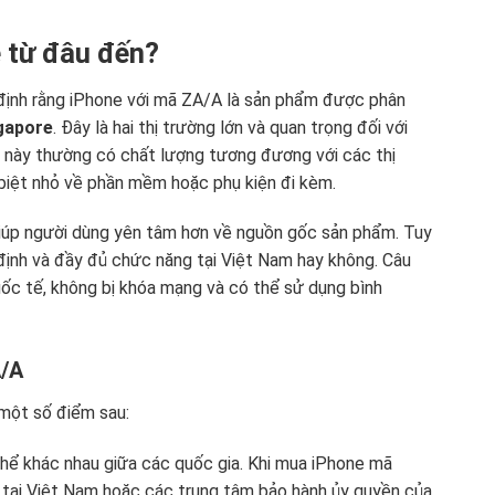
e từ đâu đến?
g định rằng iPhone với mã ZA/A là sản phẩm được phân
gapore
. Đây là hai thị trường lớn và quan trọng đối với
 này thường có chất lượng tương đương với các thị
biệt nhỏ về phần mềm hoặc phụ kiện đi kèm.
iúp người dùng yên tâm hơn về nguồn gốc sản phẩm. Tuy
 định và đầy đủ chức năng tại Việt Nam hay không. Câu
ốc tế, không bị khóa mạng và có thể sử dụng bình
A/A
 một số điểm sau:
hể khác nhau giữa các quốc gia. Khi mua iPhone mã
h tại Việt Nam hoặc các trung tâm bảo hành ủy quyền của