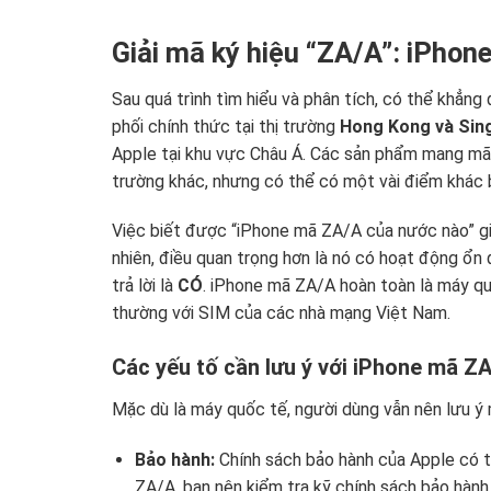
Giải mã ký hiệu “ZA/A”: iPhon
Sau quá trình tìm hiểu và phân tích, có thể khẳn
phối chính thức tại thị trường
Hong Kong và Sin
Apple tại khu vực Châu Á. Các sản phẩm mang mã
trường khác, nhưng có thể có một vài điểm khác 
Việc biết được “iPhone mã ZA/A của nước nào” g
nhiên, điều quan trọng hơn là nó có hoạt động ổn
trả lời là
CÓ
. iPhone mã ZA/A hoàn toàn là máy qu
thường với SIM của các nhà mạng Việt Nam.
Các yếu tố cần lưu ý với iPhone mã Z
Mặc dù là máy quốc tế, người dùng vẫn nên lưu ý
Bảo hành:
Chính sách bảo hành của Apple có t
ZA/A, bạn nên kiểm tra kỹ chính sách bảo hàn