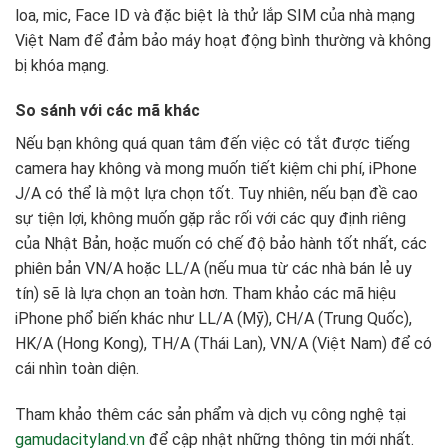
loa, mic, Face ID và đặc biệt là thử lắp SIM của nhà mạng
Việt Nam để đảm bảo máy hoạt động bình thường và không
bị khóa mạng.
So sánh với các mã khác
Nếu bạn không quá quan tâm đến việc có tắt được tiếng
camera hay không và mong muốn tiết kiệm chi phí, iPhone
J/A có thể là một lựa chọn tốt. Tuy nhiên, nếu bạn đề cao
sự tiện lợi, không muốn gặp rắc rối với các quy định riêng
của Nhật Bản, hoặc muốn có chế độ bảo hành tốt nhất, các
phiên bản VN/A hoặc LL/A (nếu mua từ các nhà bán lẻ uy
tín) sẽ là lựa chọn an toàn hơn. Tham khảo các mã hiệu
iPhone phổ biến khác như LL/A (Mỹ), CH/A (Trung Quốc),
HK/A (Hong Kong), TH/A (Thái Lan), VN/A (Việt Nam) để có
cái nhìn toàn diện.
Tham khảo thêm các sản phẩm và dịch vụ công nghệ tại
gamudacityland.vn
để cập nhật những thông tin mới nhất.