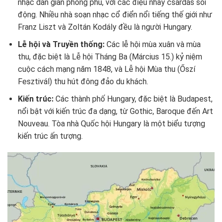
nhạc dân gian phong phú, với các điệu nhảy csárdás sôi
động. Nhiều nhà soạn nhạc cổ điển nổi tiếng thế giới như
Franz Liszt và Zoltán Kodály đều là người Hungary.
Lễ hội và Truyền thống:
Các lễ hội mùa xuân và mùa
thu, đặc biệt là Lễ hội Tháng Ba (Március 15.) kỷ niệm
cuộc cách mạng năm 1848, và Lễ hội Mùa thu (Őszí
Fesztivál) thu hút đông đảo du khách.
Kiến trúc:
Các thành phố Hungary, đặc biệt là Budapest,
nổi bật với kiến trúc đa dạng, từ Gothic, Baroque đến Art
Nouveau. Tòa nhà Quốc hội Hungary là một biểu tượng
kiến trúc ấn tượng.