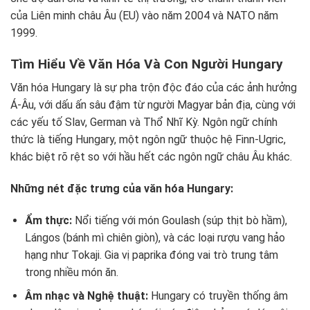
của Liên minh châu Âu (EU) vào năm 2004 và NATO năm
1999.
Tìm Hiểu Về Văn Hóa Và Con Người Hungary
Văn hóa Hungary là sự pha trộn độc đáo của các ảnh hưởng
Á-Âu, với dấu ấn sâu đậm từ người Magyar bản địa, cùng với
các yếu tố Slav, German và Thổ Nhĩ Kỳ. Ngôn ngữ chính
thức là tiếng Hungary, một ngôn ngữ thuộc hệ Finn-Ugric,
khác biệt rõ rệt so với hầu hết các ngôn ngữ châu Âu khác.
Những nét đặc trưng của văn hóa Hungary:
Ẩm thực:
Nổi tiếng với món Goulash (súp thịt bò hầm),
Lángos (bánh mì chiên giòn), và các loại rượu vang hảo
hạng như Tokaji. Gia vị paprika đóng vai trò trung tâm
trong nhiều món ăn.
Âm nhạc và Nghệ thuật:
Hungary có truyền thống âm