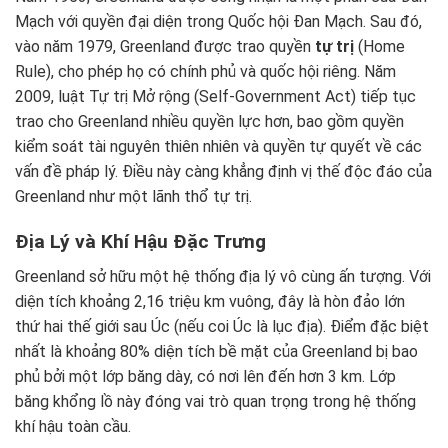
Mạch với quyền đại diện trong Quốc hội Đan Mạch. Sau đó,
vào năm 1979, Greenland được trao quyền
tự trị
(Home
Rule), cho phép họ có chính phủ và quốc hội riêng. Năm
2009, luật Tự trị Mở rộng (Self-Government Act) tiếp tục
trao cho Greenland nhiều quyền lực hơn, bao gồm quyền
kiểm soát tài nguyên thiên nhiên và quyền tự quyết về các
vấn đề pháp lý. Điều này càng khẳng định vị thế độc đáo của
Greenland như một lãnh thổ tự trị.
Địa Lý và Khí Hậu Đặc Trưng
Greenland sở hữu một hệ thống địa lý vô cùng ấn tượng. Với
diện tích khoảng 2,16 triệu km vuông, đây là hòn đảo lớn
thứ hai thế giới sau Úc (nếu coi Úc là lục địa). Điểm đặc biệt
nhất là khoảng 80% diện tích bề mặt của Greenland bị bao
phủ bởi một lớp băng dày, có nơi lên đến hơn 3 km. Lớp
băng khổng lồ này đóng vai trò quan trọng trong hệ thống
khí hậu toàn cầu.