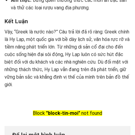
Ẩm thực:
Đừng quên thưởng thức các món ăn đặc sản
và thử các loại rượu vang địa phương.
Kết Luận
Vậy, “Greek là nước nào?” Câu trả lời đã rõ ràng: Greek chính
là Hy Lạp, một quốc gia với bề dày lịch sử, văn hóa rực rỡ và
tiềm năng phát triển lớn. Từ những di sản cổ đại cho đến
cuộc sống hiện đại sôi động, Hy Lạp luôn có sức hút đặc
biệt đối với du khách và các nhà nghiên cứu. Dù đối mặt với
những thách thức, Hy Lạp vẫn đang trên đà phát triển, giữ
vững bản sắc và khẳng định vị thế của mình trên bản đồ thế
giới.
Block
"block-tin-moi"
not found
Để lại một bình luận