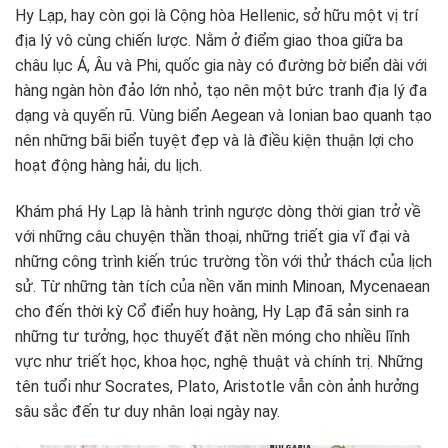
Hy Lạp, hay còn gọi là Cộng hòa Hellenic, sở hữu một vị trí
địa lý vô cùng chiến lược. Nằm ở điểm giao thoa giữa ba
châu lục Á, Âu và Phi, quốc gia này có đường bờ biển dài với
hàng ngàn hòn đảo lớn nhỏ, tạo nên một bức tranh địa lý đa
dạng và quyến rũ. Vùng biển Aegean và Ionian bao quanh tạo
nên những bãi biển tuyệt đẹp và là điều kiện thuận lợi cho
hoạt động hàng hải, du lịch.
Khám phá Hy Lạp là hành trình ngược dòng thời gian trở về
với những câu chuyện thần thoại, những triết gia vĩ đại và
những công trình kiến trúc trường tồn với thử thách của lịch
sử. Từ những tàn tích của nền văn minh Minoan, Mycenaean
cho đến thời kỳ Cổ điển huy hoàng, Hy Lạp đã sản sinh ra
những tư tưởng, học thuyết đặt nền móng cho nhiều lĩnh
vực như triết học, khoa học, nghệ thuật và chính trị. Những
tên tuổi như Socrates, Plato, Aristotle vẫn còn ảnh hưởng
sâu sắc đến tư duy nhân loại ngày nay.