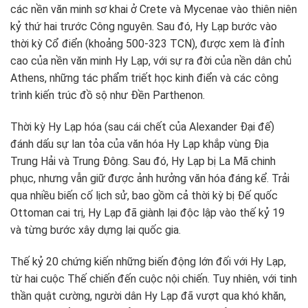
các nền văn minh sơ khai ở Crete và Mycenae vào thiên niên
kỷ thứ hai trước Công nguyên. Sau đó, Hy Lạp bước vào
thời kỳ Cổ điển (khoảng 500-323 TCN), được xem là đỉnh
cao của nền văn minh Hy Lạp, với sự ra đời của nền dân chủ
Athens, những tác phẩm triết học kinh điển và các công
trình kiến trúc đồ sộ như Đền Parthenon.
Thời kỳ Hy Lạp hóa (sau cái chết của Alexander Đại đế)
đánh dấu sự lan tỏa của văn hóa Hy Lạp khắp vùng Địa
Trung Hải và Trung Đông. Sau đó, Hy Lạp bị La Mã chinh
phục, nhưng vẫn giữ được ảnh hưởng văn hóa đáng kể. Trải
qua nhiều biến cố lịch sử, bao gồm cả thời kỳ bị Đế quốc
Ottoman cai trị, Hy Lạp đã giành lại độc lập vào thế kỷ 19
và từng bước xây dựng lại quốc gia.
Thế kỷ 20 chứng kiến những biến động lớn đối với Hy Lạp,
từ hai cuộc Thế chiến đến cuộc nội chiến. Tuy nhiên, với tinh
thần quật cường, người dân Hy Lạp đã vượt qua khó khăn,