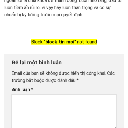
ngoan sẽ là chìa khóa để thành công. Luôn nhớ rằng, đầu tư
luôn tiềm ẩn rủi ro, vì vậy hãy luôn thận trọng và có sự
chuẩn bị kỹ lưỡng trước mọi quyết định.
Block
"block-tin-moi"
not found
Để lại một bình luận
Email của bạn sẽ không được hiển thị công khai.
Các
trường bắt buộc được đánh dấu
*
Bình luận
*