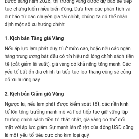
Bước sang năm 2026, thị trường vàng được dự báo sẽ tiếp
tục chứng kiến nhiều biến động. Dựa trên các phân tích và
dự báo từ các chuyên gia tài chính, chúng ta có thể nhận
định một số xu hướng chính:
1. Kịch bản Tăng giá Vàng
Nếu áp lực lạm phát duy trì ở mức cao, hoặc nếu các ngân
hàng trung ương bắt đầu có tín hiệu nới lỏng chính sách tiền
tệ (cắt giảm lãi suất), giá vàng có khả năng tăng mạnh. Các
yếu tố bất ổn địa chính trị tiếp tục leo thang cũng sẽ củng
cố xu hướng này.
2. Kịch bản Giảm giá Vàng
Ngược lại, nếu lạm phát được kiểm soát tốt, các nền kinh
tế lớn tăng trưởng mạnh mẽ và Fed tiếp tục giữ vững lập
trường chính sách tiền tệ thắt chặt, giá vàng có thể đối
mặt với áp lực giảm. Sự mạnh lên rõ rệt của đồng USD cũng
là một yếu tố tiêu cực cho kim loại quý.