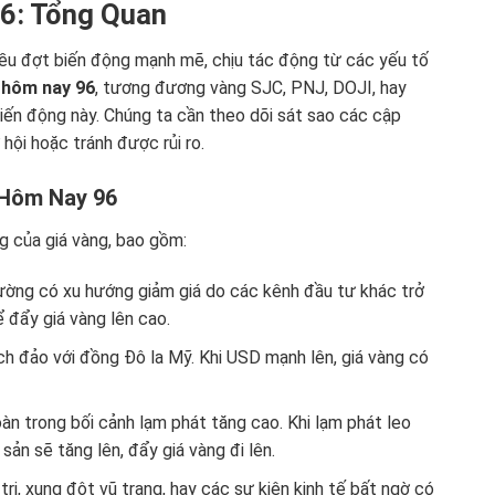
96: Tổng Quan
iều đợt biến động mạnh mẽ, chịu tác động từ các yếu tố
 hôm nay 96
, tương đương vàng SJC, PNJ, DOJI, hay
iến động này. Chúng ta cần theo dõi sát sao các cập
hội hoặc tránh được rủi ro.
 Hôm Nay 96
g của giá vàng, bao gồm:
hường có xu hướng giảm giá do các kênh đầu tư khác trở
ể đẩy giá vàng lên cao.
h đảo với đồng Đô la Mỹ. Khi USD mạnh lên, giá vàng có
n trong bối cảnh lạm phát tăng cao. Khi lạm phát leo
sản sẽ tăng lên, đẩy giá vàng đi lên.
rị, xung đột vũ trang, hay các sự kiện kinh tế bất ngờ có