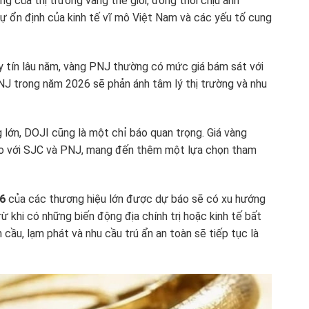
g của thị trường vàng thế giới, đồng thời chịu ảnh
ự ổn định của kinh tế vĩ mô Việt Nam và các yếu tố cung
y tín lâu năm, vàng PNJ thường có mức giá bám sát với
NJ trong năm 2026 sẽ phản ánh tâm lý thị trường và nhu
lớn, DOJI cũng là một chỉ báo quan trọng. Giá vàng
so với SJC và PNJ, mang đến thêm một lựa chọn tham
6
của các thương hiệu lớn được dự báo sẽ có xu hướng
rừ khi có những biến động địa chính trị hoặc kinh tế bất
 cầu, lạm phát và nhu cầu trú ẩn an toàn sẽ tiếp tục là