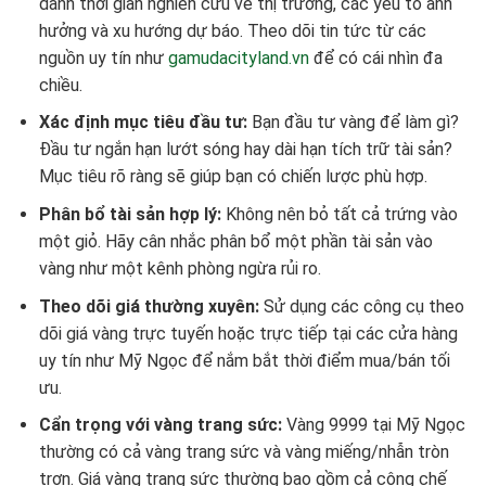
dành thời gian nghiên cứu về thị trường, các yếu tố ảnh
hưởng và xu hướng dự báo. Theo dõi tin tức từ các
nguồn uy tín như
gamudacityland.vn
để có cái nhìn đa
chiều.
Xác định mục tiêu đầu tư:
Bạn đầu tư vàng để làm gì?
Đầu tư ngắn hạn lướt sóng hay dài hạn tích trữ tài sản?
Mục tiêu rõ ràng sẽ giúp bạn có chiến lược phù hợp.
Phân bổ tài sản hợp lý:
Không nên bỏ tất cả trứng vào
một giỏ. Hãy cân nhắc phân bổ một phần tài sản vào
vàng như một kênh phòng ngừa rủi ro.
Theo dõi giá thường xuyên:
Sử dụng các công cụ theo
dõi giá vàng trực tuyến hoặc trực tiếp tại các cửa hàng
uy tín như Mỹ Ngọc để nắm bắt thời điểm mua/bán tối
ưu.
Cẩn trọng với vàng trang sức:
Vàng 9999 tại Mỹ Ngọc
thường có cả vàng trang sức và vàng miếng/nhẫn tròn
trơn. Giá vàng trang sức thường bao gồm cả công chế