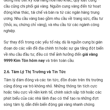
Giống như bất kỳ loại hàng hóa nào khác, quy luật cung –
cầu cũng chi phối giá vàng. Nguồn cung vàng đến từ hoạt
động khai thác, tái chế và bán ra từ các ngân hàng trung
ương. Nhu cầu vàng bao gồm nhu cầu về trang sức, đầu tư
(thỏi, xu, chứng chỉ vàng), và nhu cầu từ các ngành công
nghiệp.
Sự thay đổi trong các yếu tố này, dù là nguồn cung bị gián
đoạn do các vấn đề địa chính trị hoặc sự gia tăng đột biến
về nhu cầu đầu tư, đều có thể ảnh hưởng đến
giá vàng
9999 Kim Tôn hôm nay
và trên toàn cầu.
2.6. Tâm Lý Thị Trường và Tin Tức
Tâm lý đám đông và các tin tức, đồn đoán trên thị trường
cũng đóng vai trò không nhỏ. Những thông tin tích cực
hoặc tiêu cực về nền kinh tế, chính sách sắp tới hoặc các
phát biểu của các nhà lãnh đạo có thể tạo ra những đợt
sóng tâm lý, dẫn đến biến động giá vàng nhanh chóng.