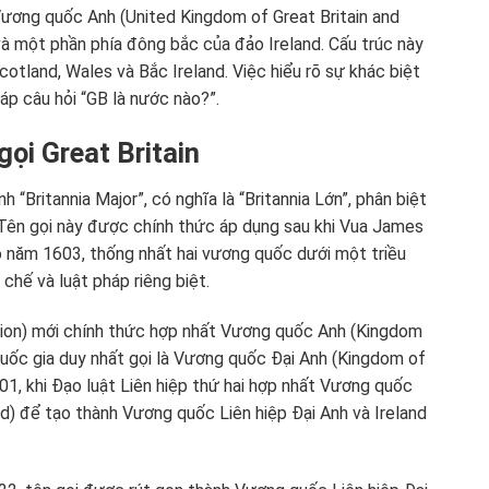
ương quốc Anh (United Kingdom of Great Britain and
và một phần phía đông bắc của đảo Ireland. Cấu trúc này
otland, Wales và Bắc Ireland. Việc hiểu rõ sự khác biệt
đáp câu hỏi “GB là nước nào?”.
ọi Great Britain
h “Britannia Major”, có nghĩa là “Britannia Lớn”, phân biệt
. Tên gọi này được chính thức áp dụng sau khi Vua James
o năm 1603, thống nhất hai vương quốc dưới một triều
 chế và luật pháp riêng biệt.
nion) mới chính thức hợp nhất Vương quốc Anh (Kingdom
ốc gia duy nhất gọi là Vương quốc Đại Anh (Kingdom of
801, khi Đạo luật Liên hiệp thứ hai hợp nhất Vương quốc
d) để tạo thành Vương quốc Liên hiệp Đại Anh và Ireland