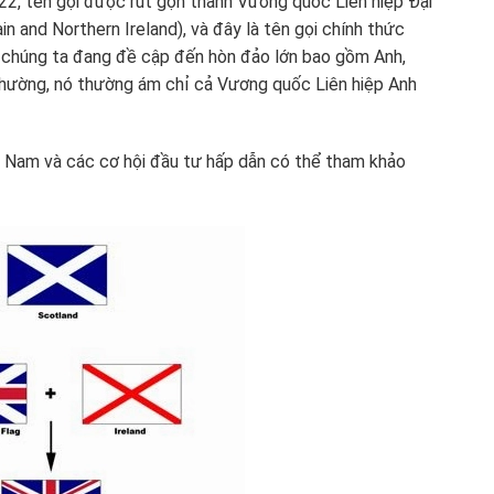
922, tên gọi được rút gọn thành Vương quốc Liên hiệp Đại
in and Northern Ireland), và đây là tên gọi chính thức
”, chúng ta đang đề cập đến hòn đảo lớn bao gồm Anh,
thường, nó thường ám chỉ cả Vương quốc Liên hiệp Anh
t Nam và các cơ hội đầu tư hấp dẫn có thể tham khảo