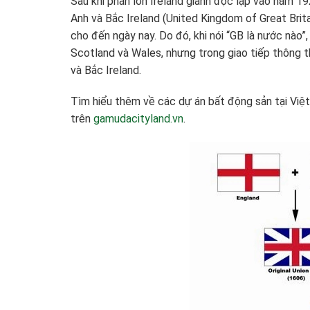
Sau khi phần lớn Ireland giành độc lập vào năm 1
Anh và Bắc Ireland (United Kingdom of Great Brita
cho đến ngày nay. Do đó, khi nói “GB là nước nào
Scotland và Wales, nhưng trong giao tiếp thông 
và Bắc Ireland.
Tìm hiểu thêm về các dự án bất động sản tại Việ
trên
gamudacityland.vn
.