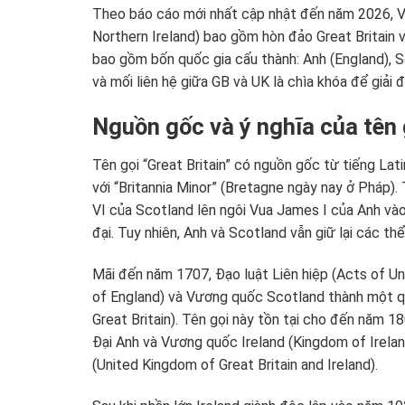
Theo báo cáo mới nhất cập nhật đến năm 2026, V
Northern Ireland) bao gồm hòn đảo Great Britain 
bao gồm bốn quốc gia cấu thành: Anh (England), Sc
và mối liên hệ giữa GB và UK là chìa khóa để giải 
Nguồn gốc và ý nghĩa của tên g
Tên gọi “Great Britain” có nguồn gốc từ tiếng Latin
với “Britannia Minor” (Bretagne ngày nay ở Pháp)
VI của Scotland lên ngôi Vua James I của Anh và
đại. Tuy nhiên, Anh và Scotland vẫn giữ lại các thể
Mãi đến năm 1707, Đạo luật Liên hiệp (Acts of U
of England) và Vương quốc Scotland thành một qu
Great Britain). Tên gọi này tồn tại cho đến năm 1
Đại Anh và Vương quốc Ireland (Kingdom of Irelan
(United Kingdom of Great Britain and Ireland).