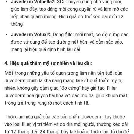
Juvederm Volbella® XC:
Chuyên dụng cho vùng môi,
giúp làm đầy, tạo dáng môi cong quyến rũ và làm mờ các
nếp nhăn quanh miệng. Hiệu quả có thể kéo dài đến 12
tháng.
Juvederm Volux®:
Dòng filler mới nhất, có độ cứng cao,
được sử dụng để tạo đường nét hàm và cằm sắc sảo,
mang lại hiệu quả định hình lâu dài.
4. Hiệu quả thẩm mỹ tự nhiên và lâu dài:
Một trong những yếu tố quan trọng làm nên tên tuổi của
Juvederm chính là khả năng mang lại kết quả thẩm mỹ tự
nhiên, không gây cảm giác “đơ cứng” hay giả tạo. Filler
Juvederm hòa quyện hài hòa với các mô da, giúp khuôn mặt
trông trẻ trung, rạng rỡ một cách tinh tế.
Thời gian hiệu quả của các sản phẩm Juvederm, tùy thuộc
vào loại filler, vị trí tiêm và cơ địa mỗi người, thường kéo dài
từ 12 tháng đến 24 tháng. Đây là khoảng thời gian đủ dài để