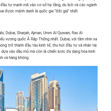
i đầu tư mạnh mẽ vào cơ sở hạ tầng, du lịch và các ngành
ai được mệnh danh là quốc gia “đắt giá” nhất.
, Dubai, Sharjah, Ajman, Umm Al Quwain, Ras Al
iểu vương quốc Ả Rập Thống nhất. Dubai, với tầm nhìn xa
hóng trở thành đầu tàu kinh tế, thu hút đầu tư và nhân tài
ỉ dựa vào dầu mỏ mà còn là chiến lược đa dạng hóa kinh
ính và hàng không.