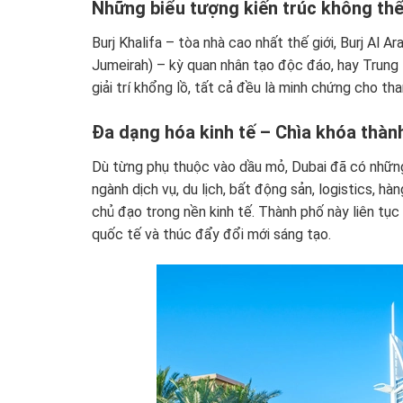
Những biểu tượng kiến trúc không th
Burj Khalifa – tòa nhà cao nhất thế giới, Burj Al
Jumeirah) – kỳ quan nhân tạo độc đáo, hay Trun
giải trí khổng lồ, tất cả đều là minh chứng cho t
Đa dạng hóa kinh tế – Chìa khóa thàn
Dù từng phụ thuộc vào dầu mỏ, Dubai đã có những
ngành dịch vụ, du lịch, bất động sản, logistics, h
chủ đạo trong nền kinh tế. Thành phố này liên tục
quốc tế và thúc đẩy đổi mới sáng tạo.