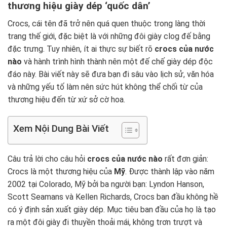
thương hiệu giày dép ‘quốc dân’
Crocs, cái tên đã trở nên quá quen thuộc trong làng thời
trang thế giới, đặc biệt là với những đôi giày clog đế bằng
đặc trưng. Tuy nhiên, ít ai thực sự biết rõ
crocs của nước
nào
và hành trình hình thành nên một đế chế giày dép độc
đáo này. Bài viết này sẽ đưa bạn đi sâu vào lịch sử, văn hóa
và những yếu tố làm nên sức hút không thể chối từ của
thương hiệu đến từ xứ sở cờ hoa.
Xem Nội Dung Bài Viết
Câu trả lời cho câu hỏi
crocs của nước nào
rất đơn giản:
Crocs là một thương hiệu của
Mỹ
. Được thành lập vào năm
2002 tại Colorado, Mỹ bởi ba người bạn: Lyndon Hanson,
Scott Seamans và Kellen Richards, Crocs ban đầu không hề
có ý định sản xuất giày dép. Mục tiêu ban đầu của họ là tạo
ra một đôi giày đi thuyền thoải mái, không trơn trượt và