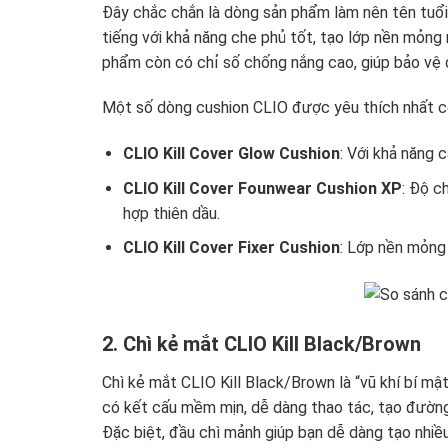
Đây chắc chắn là dòng sản phẩm làm nên tên tuổi
tiếng với khả năng che phủ tốt, tạo lớp nền mỏng 
phẩm còn có chỉ số chống nắng cao, giúp bảo vệ da
Một số dòng cushion CLIO được yêu thích nhất c
CLIO Kill Cover Glow Cushion
: Với khả năng 
CLIO Kill Cover Founwear Cushion XP
: Độ c
hợp thiên dầu.
CLIO Kill Cover Fixer Cushion
: Lớp nền mỏng 
2. Chì kẻ mắt CLIO Kill Black/Brown
Chì kẻ mắt CLIO Kill Black/Brown là “vũ khí bí m
có kết cấu mềm mịn, dễ dàng thao tác, tạo đường 
Đặc biệt, đầu chì mảnh giúp bạn dễ dàng tạo nhiề