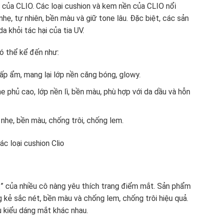
 của CLIO. Các loại cushion và kem nền của CLIO nổi
nhẹ, tự nhiên, bền màu và giữ tone lâu. Đặc biệt, các sản
 khỏi tác hại của tia UV.
ó thể kể đến như:
cấp ẩm, mang lại lớp nền căng bóng, glowy.
he phủ cao, lớp nền lì, bền màu, phù hợp với da dầu và hỗn
nhẹ, bền màu, chống trôi, chống lem.
ật” của nhiều cô nàng yêu thích trang điểm mắt. Sản phẩm
kẻ sắc nét, bền màu và chống lem, chống trôi hiệu quả.
u kiểu dáng mắt khác nhau.