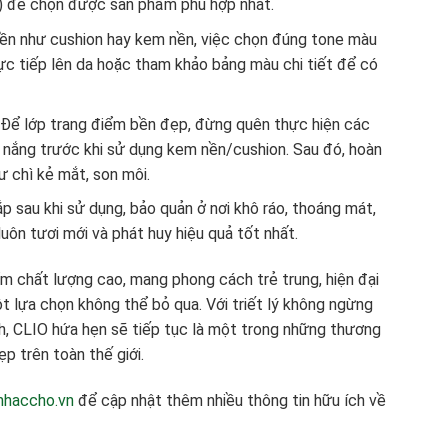
…) để chọn được sản phẩm phù hợp nhất.
nền như cushion hay kem nền, việc chọn đúng tone màu
ực tiếp lên da hoặc tham khảo bảng màu chi tiết để có
: Để lớp trang điểm bền đẹp, đừng quên thực hiện các
nắng trước khi sử dụng kem nền/cushion. Sau đó, hoàn
ư chì kẻ mắt, son môi.
ắp sau khi sử dụng, bảo quản ở nơi khô ráo, thoáng mát,
uôn tươi mới và phát huy hiệu quả tốt nhất.
 chất lượng cao, mang phong cách trẻ trung, hiện đại
t lựa chọn không thể bỏ qua. Với triết lý không ngừng
, CLIO hứa hẹn sẽ tiếp tục là một trong những thương
p trên toàn thế giới.
inhaccho.vn
để cập nhật thêm nhiều thông tin hữu ích về