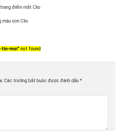
-tin-moi"
not found
i.
Các trường bắt buộc được đánh dấu
*