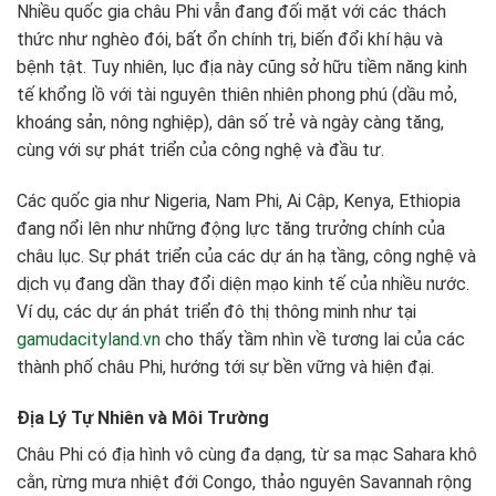
Nhiều quốc gia châu Phi vẫn đang đối mặt với các thách
thức như nghèo đói, bất ổn chính trị, biến đổi khí hậu và
bệnh tật. Tuy nhiên, lục địa này cũng sở hữu tiềm năng kinh
tế khổng lồ với tài nguyên thiên nhiên phong phú (dầu mỏ,
khoáng sản, nông nghiệp), dân số trẻ và ngày càng tăng,
cùng với sự phát triển của công nghệ và đầu tư.
Các quốc gia như Nigeria, Nam Phi, Ai Cập, Kenya, Ethiopia
đang nổi lên như những động lực tăng trưởng chính của
châu lục. Sự phát triển của các dự án hạ tầng, công nghệ và
dịch vụ đang dần thay đổi diện mạo kinh tế của nhiều nước.
Ví dụ, các dự án phát triển đô thị thông minh như tại
gamudacityland.vn
cho thấy tầm nhìn về tương lai của các
thành phố châu Phi, hướng tới sự bền vững và hiện đại.
Địa Lý Tự Nhiên và Môi Trường
Châu Phi có địa hình vô cùng đa dạng, từ sa mạc Sahara khô
cằn, rừng mưa nhiệt đới Congo, thảo nguyên Savannah rộng