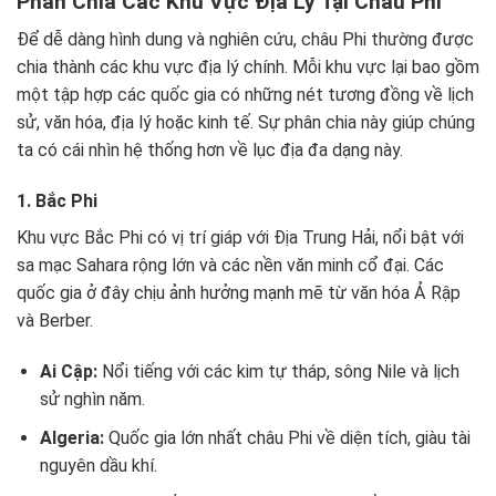
Phân Chia Các Khu Vực Địa Lý Tại Châu Phi
Để dễ dàng hình dung và nghiên cứu, châu Phi thường được
chia thành các khu vực địa lý chính. Mỗi khu vực lại bao gồm
một tập hợp các quốc gia có những nét tương đồng về lịch
sử, văn hóa, địa lý hoặc kinh tế. Sự phân chia này giúp chúng
ta có cái nhìn hệ thống hơn về lục địa đa dạng này.
1. Bắc Phi
Khu vực Bắc Phi có vị trí giáp với Địa Trung Hải, nổi bật với
sa mạc Sahara rộng lớn và các nền văn minh cổ đại. Các
quốc gia ở đây chịu ảnh hưởng mạnh mẽ từ văn hóa Ả Rập
và Berber.
Ai Cập:
Nổi tiếng với các kim tự tháp, sông Nile và lịch
sử nghìn năm.
Algeria:
Quốc gia lớn nhất châu Phi về diện tích, giàu tài
nguyên dầu khí.