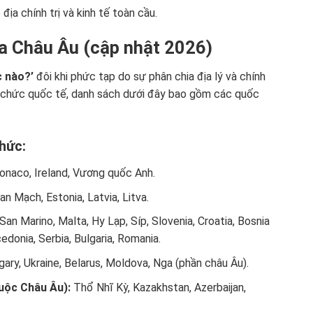
ịa chính trị và kinh tế toàn cầu.
ia Châu Âu (cập nhật 2026)
 nào?’
đôi khi phức tạp do sự phân chia địa lý và chính
 tổ chức quốc tế, danh sách dưới đây bao gồm các quốc
hức:
onaco, Ireland, Vương quốc Anh.
n Mạch, Estonia, Latvia, Litva.
an Marino, Malta, Hy Lạp, Síp, Slovenia, Croatia, Bosnia
donia, Serbia, Bulgaria, Romania.
ary, Ukraine, Belarus, Moldova, Nga (phần châu Âu).
huộc Châu Âu):
Thổ Nhĩ Kỳ, Kazakhstan, Azerbaijan,