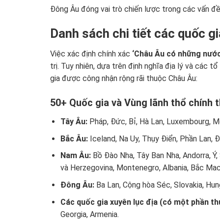
Đông Âu đóng vai trò chiến lược trong các vấn đề đ
Danh sách chi tiết các quốc g
Việc xác định chính xác
‘Châu Âu có những nước
trị. Tuy nhiên, dựa trên định nghĩa địa lý và các
gia được công nhận rộng rãi thuộc Châu Âu:
50+ Quốc gia và Vùng lãnh thổ chính t
Tây Âu:
Pháp, Đức, Bỉ, Hà Lan, Luxembourg, M
Bắc Âu:
Iceland, Na Uy, Thụy Điển, Phần Lan, Đa
Nam Âu:
Bồ Đào Nha, Tây Ban Nha, Andorra, Ý, S
và Herzegovina, Montenegro, Albania, Bắc Mace
Đông Âu:
Ba Lan, Cộng hòa Séc, Slovakia, Hung
Các quốc gia xuyên lục địa (có một phần t
Georgia, Armenia.