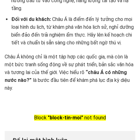
hướng đầu tư vào công nghệ, năng lượng tái tạo và hạ
tầng.
Đối với du khách:
Châu Á là điểm đến lý tưởng cho mọi
loại hình du lịch, từ khám phá văn hóa lịch sử, nghỉ dưỡng
biển đảo đến trải nghiệm ẩm thực. Hãy lên kế hoạch chi
tiết và chuẩn bị sẵn sàng cho những bất ngờ thú vị.
Châu Á không chỉ là một tập hợp các quốc gia, mà còn là
một bức tranh sống động về sự phát triển, bản sắc văn hóa
và tương lai của thế giới. Việc hiểu rõ
“châu Á có những
nước nào?”
là bước đầu tiên để khám phá lục địa kỳ diệu
này.
Block
"block-tin-moi"
not found