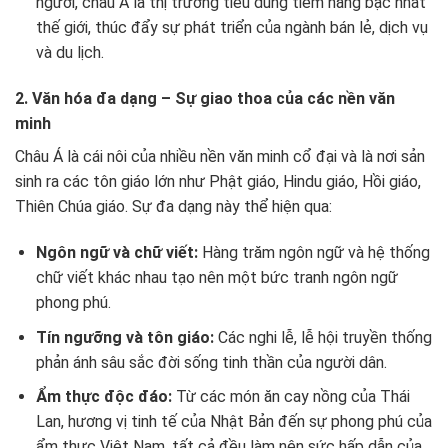
người, châu Á là thị trường tiêu dùng tiềm năng bậc nhất
thế giới, thúc đẩy sự phát triển của ngành bán lẻ, dịch vụ
và du lịch.
2. Văn hóa đa dạng – Sự giao thoa của các nền văn
minh
Châu Á là cái nôi của nhiều nền văn minh cổ đại và là nơi sản
sinh ra các tôn giáo lớn như Phật giáo, Hindu giáo, Hồi giáo,
Thiên Chúa giáo. Sự đa dạng này thể hiện qua:
Ngôn ngữ và chữ viết:
Hàng trăm ngôn ngữ và hệ thống
chữ viết khác nhau tạo nên một bức tranh ngôn ngữ
phong phú.
Tín ngưỡng và tôn giáo:
Các nghi lễ, lễ hội truyền thống
phản ánh sâu sắc đời sống tinh thần của người dân.
Ẩm thực độc đáo:
Từ các món ăn cay nồng của Thái
Lan, hương vị tinh tế của Nhật Bản đến sự phong phú của
ẩm thực Việt Nam, tất cả đều làm nên sức hấp dẫn của