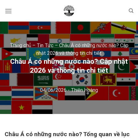
Skip
to
content
Trang chủ
–
Tin Tức
–
Châu Á có những nước nào? Cập
nhật 2026 và thông tin chi tiết
Châu Á có những nước nào? Cập nhật
2026 và thông tin chi tiết
04/06/2026
-
Thiên Hoàng
Châu Á có những nước nào? Tổng quan về lục