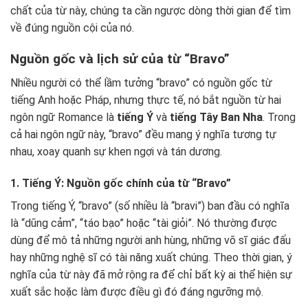
chất của từ này, chúng ta cần ngược dòng thời gian để tìm
về đúng nguồn cội của nó.
Nguồn gốc và lịch sử của từ “Bravo”
Nhiều người có thể lầm tưởng “bravo” có nguồn gốc từ
tiếng Anh hoặc Pháp, nhưng thực tế, nó bắt nguồn từ hai
ngôn ngữ Romance là
tiếng Ý
và
tiếng Tây Ban Nha
. Trong
cả hai ngôn ngữ này, “bravo” đều mang ý nghĩa tương tự
nhau, xoay quanh sự khen ngợi và tán dương.
1. Tiếng Ý: Nguồn gốc chính của từ “Bravo”
Trong tiếng Ý, “bravo” (số nhiều là “bravi”) ban đầu có nghĩa
là “dũng cảm”, “táo bạo” hoặc “tài giỏi”. Nó thường được
dùng để mô tả những người anh hùng, những võ sĩ giác đấu
hay những nghệ sĩ có tài năng xuất chúng. Theo thời gian, ý
nghĩa của từ này đã mở rộng ra để chỉ bất kỳ ai thể hiện sự
xuất sắc hoặc làm được điều gì đó đáng ngưỡng mộ.