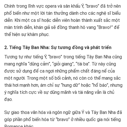
Chính trong lĩnh vực opera và sân khấu Ý, “bravo” đã trở nên
phổ biến như một lời tán thưởng dành cho các nghệ sĩ biểu
diễn. Khi một ca sĩ hoặc diễn viên hoàn thành xuất sắc một
màn trình diễn, khán giả sẽ đồng thanh hô vang “Bravo!” để
thể hiện sự khâm phục.
2. Tiếng Tây Ban Nha: Sự tương đồng và phát triển
Tương tự như tiếng Ý, “bravo” trong tiếng Tây Ban Nha cũng
mang nghĩa “dũng cảm”, “giỏi giang”, “tài ba”. Từ này cũng
được sử dụng để ca ngợi những phẩm chất đáng nể của
một người. Trong một số bối cảnh, nó còn có thể mang sắc
thái hơi mạnh hơn, ám chỉ sự “hung dữ” hoặc “hổ báo”, nhưng
ý nghĩa tích cực về sự dũng mãnh và tài năng vẫn là chủ
đạo.
Sự giao thoa văn hóa và ngôn ngữ giữa Ý và Tây Ban Nha đã
góp phần phổ biến hóa từ “bravo” ở nhiều quốc gia nói tiếng
Romance khác.