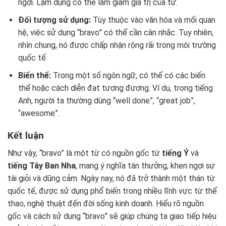
ngợi. Lạm dụng có thể làm giảm giá trị của từ.
Đối tượng sử dụng:
Tùy thuộc vào văn hóa và mối quan
hệ, việc sử dụng “bravo” có thể cần cân nhắc. Tuy nhiên,
nhìn chung, nó được chấp nhận rộng rãi trong môi trường
quốc tế.
Biến thể:
Trong một số ngôn ngữ, có thể có các biến
thể hoặc cách diễn đạt tương đương. Ví dụ, trong tiếng
Anh, người ta thường dùng “well done”, “great job”,
“awesome”.
Kết luận
Như vậy, “bravo” là một từ có nguồn gốc từ
tiếng Ý
và
tiếng Tây Ban Nha
, mang ý nghĩa tán thưởng, khen ngợi sự
tài giỏi và dũng cảm. Ngày nay, nó đã trở thành một thán từ
quốc tế, được sử dụng phổ biến trong nhiều lĩnh vực từ thể
thao, nghệ thuật đến đời sống kinh doanh. Hiểu rõ nguồn
gốc và cách sử dụng “bravo” sẽ giúp chúng ta giao tiếp hiệu