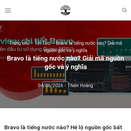
Skip
to
content
Trang chủ
–
Tin Tức
–
Bravo là tiếng nước nào? Giải mã
nguồn gốc và ý nghĩa
Bravo là tiếng nước nào? Giải mã nguồn
gốc và ý nghĩa
04/06/2026
-
Thiên Hoàng
Bravo là tiếng nước nào? Hé lộ nguồn gốc bất