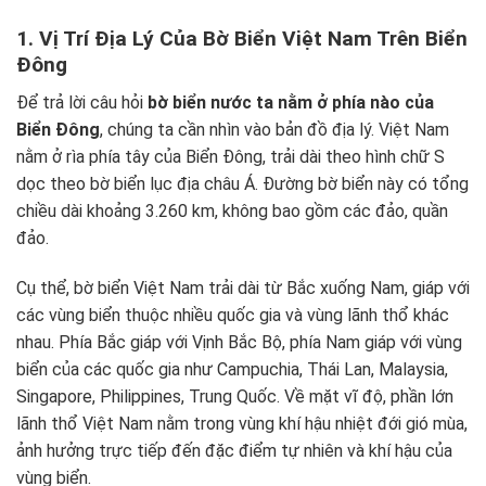
1. Vị Trí Địa Lý Của Bờ Biển Việt Nam Trên Biển
Đông
Để trả lời câu hỏi
bờ biển nước ta nằm ở phía nào của
Biển Đông
, chúng ta cần nhìn vào bản đồ địa lý. Việt Nam
nằm ở rìa phía tây của Biển Đông, trải dài theo hình chữ S
dọc theo bờ biển lục địa châu Á. Đường bờ biển này có tổng
chiều dài khoảng 3.260 km, không bao gồm các đảo, quần
đảo.
Cụ thể, bờ biển Việt Nam trải dài từ Bắc xuống Nam, giáp với
các vùng biển thuộc nhiều quốc gia và vùng lãnh thổ khác
nhau. Phía Bắc giáp với Vịnh Bắc Bộ, phía Nam giáp với vùng
biển của các quốc gia như Campuchia, Thái Lan, Malaysia,
Singapore, Philippines, Trung Quốc. Về mặt vĩ độ, phần lớn
lãnh thổ Việt Nam nằm trong vùng khí hậu nhiệt đới gió mùa,
ảnh hưởng trực tiếp đến đặc điểm tự nhiên và khí hậu của
vùng biển.