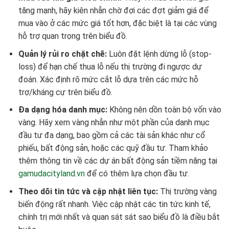
tăng mạnh, hãy kiên nhẫn chờ đợi các đợt giảm giá để
mua vào ở các mức giá tốt hơn, đặc biệt là tại các vùng
hỗ trợ quan trọng trên biểu đồ.
Quản lý rủi ro chặt chẽ:
Luôn đặt lệnh dừng lỗ (stop-
loss) để hạn chế thua lỗ nếu thị trường đi ngược dự
đoán. Xác định rõ mức cắt lỗ dựa trên các mức hỗ
trợ/kháng cự trên biểu đồ.
Đa dạng hóa danh mục:
Không nên dồn toàn bộ vốn vào
vàng. Hãy xem vàng nhẫn như một phần của danh mục
đầu tư đa dạng, bao gồm cả các tài sản khác như cổ
phiếu, bất động sản, hoặc các quỹ đầu tư. Tham khảo
thêm thông tin về các dự án bất động sản tiềm năng tại
gamudacityland.vn
để có thêm lựa chọn đầu tư.
Theo dõi tin tức và cập nhật liên tục:
Thị trường vàng
biến động rất nhanh. Việc cập nhật các tin tức kinh tế,
chính trị mới nhất và quan sát sát sao biểu đồ là điều bắt