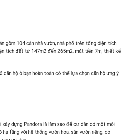
n gồm 104 căn nhà vườn, nhà phố trên tổng diện tích
diện tích đất từ 147m2 đến 265m2, mặt tiền 7m, thiết kế
 căn hộ ở bạn hoàn toàn có thể lựa chọn căn hộ ưng ý
hai xây dựng Pandora là làm sao để cư dân có một môi
ó hạ tầng với hệ thống vườn hoa, sân vườn riêng, có
o các cư dân.