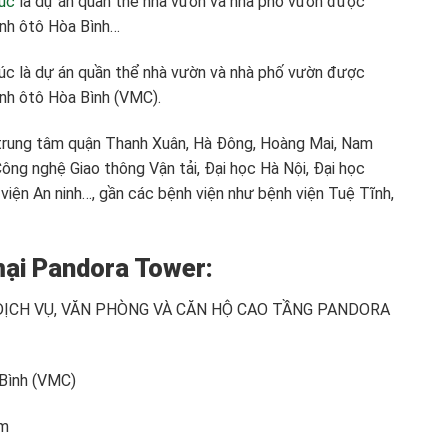
úc
là dự án quần thể nhà vườn và nhà phố vườn được
anh ôtô Hòa Bình…
úc là dự án quần thể nhà vườn và nhà phố vườn được
nh ôtô Hòa Bình (VMC).
ực trung tâm quận Thanh Xuân, Hà Đông, Hoàng Mai, Nam
ông nghệ Giao thông Vận tải, Đại học Hà Nội, Đại học
viện An ninh…, gần các bệnh viện như bệnh viện Tuệ Tĩnh,
ại Pandora Tower:
 DỊCH VỤ, VĂN PHÒNG VÀ CĂN HỘ CAO TẦNG PANDORA
 Bình (VMC)
am