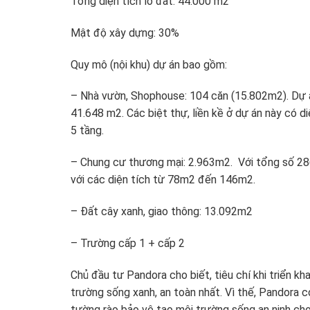
Tổng diện tích lô đất: 44.000 m2
Mật độ xây dựng: 30%
Quy mô (nội khu) dự án bao gồm:
– Nhà vườn, Shophouse: 104 căn (15.802m2). Dự á
41.648 m2. Các biệt thự, liền kề ở dự án này có 
5 tầng.
– Chung cư thương mại: 2.963m2. Với tổng số 286
với các diện tích từ 78m2 đến 146m2.
– Đất cây xanh, giao thông: 13.092m2
– Trường cấp 1 + cấp 2
Chủ đầu tư Pandora cho biết, tiêu chí khi triển k
trường sống xanh, an toàn nhất. Vì thế, Pandora c
tường rào bảo vệ tạo môi trường sống an ninh ch