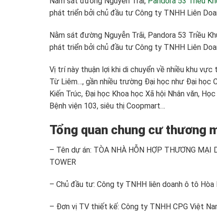
Nằm sát đường Nguyễn Trãi,
Pandora 53 Triều Kh
phát triển bởi chủ đầu tư Công ty TNHH Liên Do
Nằm sát đường Nguyễn Trãi, Pandora 53 Triều Kh
phát triển bởi chủ đầu tư Công ty TNHH Liên Doa
Vị trí này thuận lợi khi di chuyển về nhiều khu v
Từ Liêm…, gần nhiều trường Đại học như Đại học C
Kiến Trúc, Đại học Khoa học Xã hội Nhân văn, Học 
Bệnh viện 103, siêu thị Coopmart…
Tổng quan chung cư thương m
– Tên dự án: TÒA NHÀ HỖN HỢP THƯƠNG MẠI
TOWER
– Chủ đầu tư: Công ty TNHH liên doanh ô tô Hòa
– Đơn vị TV thiết kế: Công ty TNHH CPG Việt N