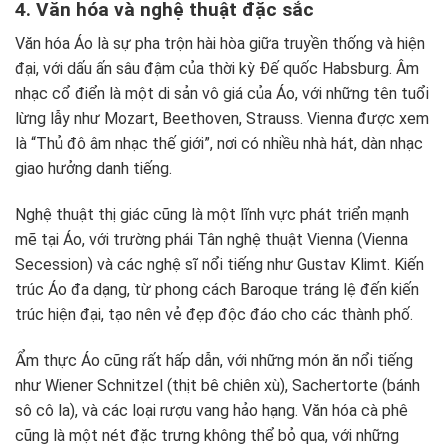
4. Văn hóa và nghệ thuật đặc sắc
Văn hóa Áo là sự pha trộn hài hòa giữa truyền thống và hiện
đại, với dấu ấn sâu đậm của thời kỳ Đế quốc Habsburg. Âm
nhạc cổ điển là một di sản vô giá của Áo, với những tên tuổi
lừng lẫy như Mozart, Beethoven, Strauss. Vienna được xem
là “Thủ đô âm nhạc thế giới”, nơi có nhiều nhà hát, dàn nhạc
giao hưởng danh tiếng.
Nghệ thuật thị giác cũng là một lĩnh vực phát triển mạnh
mẽ tại Áo, với trường phái Tân nghệ thuật Vienna (Vienna
Secession) và các nghệ sĩ nổi tiếng như Gustav Klimt. Kiến
trúc Áo đa dạng, từ phong cách Baroque tráng lệ đến kiến
trúc hiện đại, tạo nên vẻ đẹp độc đáo cho các thành phố.
Ẩm thực Áo cũng rất hấp dẫn, với những món ăn nổi tiếng
như Wiener Schnitzel (thịt bê chiên xù), Sachertorte (bánh
sô cô la), và các loại rượu vang hảo hạng. Văn hóa cà phê
cũng là một nét đặc trưng không thể bỏ qua, với những