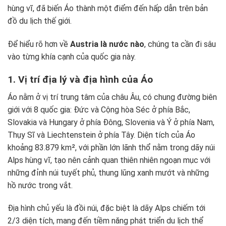
hùng vĩ, đã biến Áo thành một điểm đến hấp dẫn trên bản
đồ du lịch thế giới.
Để hiểu rõ hơn về
Austria là nước nào
, chúng ta cần đi sâu
vào từng khía cạnh của quốc gia này.
1. Vị trí địa lý và địa hình của Áo
Áo nằm ở vị trí trung tâm của châu Âu, có chung đường biên
giới với 8 quốc gia: Đức và Cộng hòa Séc ở phía Bắc,
Slovakia và Hungary ở phía Đông, Slovenia và Ý ở phía Nam,
Thụy Sĩ và Liechtenstein ở phía Tây. Diện tích của Áo
khoảng 83.879 km², với phần lớn lãnh thổ nằm trong dãy núi
Alps hùng vĩ, tạo nên cảnh quan thiên nhiên ngoạn mục với
những đỉnh núi tuyết phủ, thung lũng xanh mướt và những
hồ nước trong vắt.
Địa hình chủ yếu là đồi núi, đặc biệt là dãy Alps chiếm tới
2/3 diện tích, mang đến tiềm năng phát triển du lịch thể