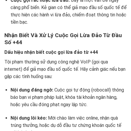
Cuộc gọi rác hoặc lừa đảo:
Đây là một vấn đề ngày
càng phổ biến. Kẻ gian có thể giả mạo đầu số quốc tế để
thực hiện các hành vi lừa đảo, chiếm đoạt thông tin hoặc
tiền bạc.
Nhận Biết Và Xử Lý Cuộc Gọi Lừa Đảo Từ Đầu
Số +44
Dấu hiệu nhận biết cuộc gọi lừa đảo từ +44
Tội phạm thường sử dụng công nghệ VoIP (gọi qua
internet) để giả mạo đầu số quốc tế. Hãy cảnh giác nếu bạn
gặp các tình huống sau:
Nội dung đáng ngờ:
Cuộc gọi tự động (robocall) thông
báo bạn vi phạm pháp luật, khóa tài khoản ngân hàng,
hoặc yêu cầu đóng phạt ngay lập tức.
Nội dung lôi kéo:
Mời chào làm việc online, nhận quà
trúng thưởng, hoặc dụ dỗ đầu tư chứng khoán quốc tế