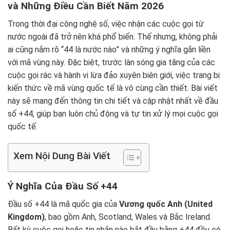
và Những Điều Cần Biết Năm 2026
Trong thời đại công nghệ số, việc nhận các cuộc gọi từ
nước ngoài đã trở nên khá phổ biến. Thế nhưng, không phải
ai cũng nắm rõ “44 là nước nào” và những ý nghĩa gắn liền
với mã vùng này. Đặc biệt, trước làn sóng gia tăng của các
cuộc gọi rác và hành vi lừa đảo xuyên biên giới, việc trang bị
kiến thức về mã vùng quốc tế là vô cùng cần thiết. Bài viết
này sẽ mang đến thông tin chi tiết và cập nhật nhất về đầu
số +44, giúp bạn luôn chủ động và tự tin xử lý mọi cuộc gọi
quốc tế.
Xem Nội Dung Bài Viết
Ý Nghĩa Của Đầu Số +44
Đầu số +44 là mã quốc gia của
Vương quốc Anh (United
Kingdom)
, bao gồm Anh, Scotland, Wales và Bắc Ireland.
Bất kỳ cuộc gọi hoặc tin nhắn nào bắt đầu bằng +44 đều có