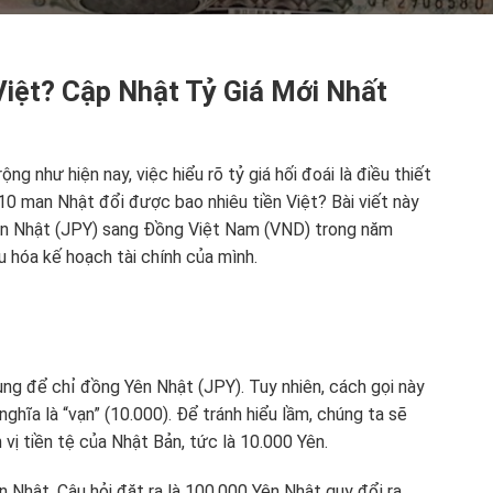
iệt? Cập Nhật Tỷ Giá Mới Nhất
ng như hiện nay, việc hiểu rõ tỷ giá hối đoái là điều thiết
10 man Nhật đổi được bao nhiêu tiền Việt? Bài viết này
 Yên Nhật (JPY) sang Đồng Việt Nam (VND) trong năm
u hóa kế hoạch tài chính của mình.
ng để chỉ đồng Yên Nhật (JPY). Tuy nhiên, cách gọi này
ghĩa là “vạn” (10.000). Để tránh hiểu lầm, chúng ta sẽ
 vị tiền tệ của Nhật Bản, tức là 10.000 Yên.
Nhật. Câu hỏi đặt ra là 100.000 Yên Nhật quy đổi ra